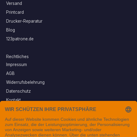
Versand
Printcard
Drucker-Reparatur
Blog
123patrone.de
Rechtliches
Impressum
AGB
Widerrufsbelehrung
Datenschutz
Kontakt
Vertrag widerrufen
Sichere Zahlungsarten