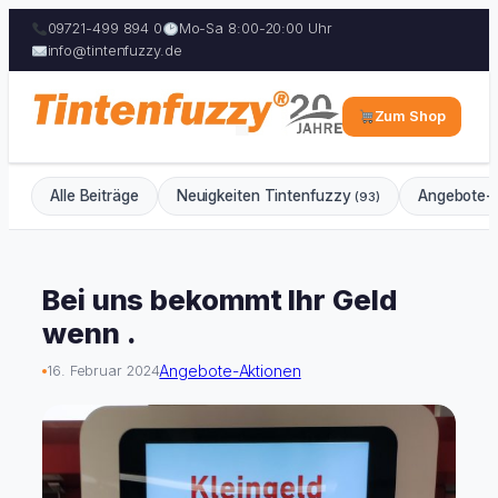
09721-499 894 0
Mo-Sa 8:00-20:00 Uhr
info@tintenfuzzy.de
Zum Shop
Alle Beiträge
Neuigkeiten Tintenfuzzy
Angebote-
(93)
Zum
Inhalt
Bei uns bekommt Ihr Geld
springen
wenn .
Angebote-Aktionen
16. Februar 2024