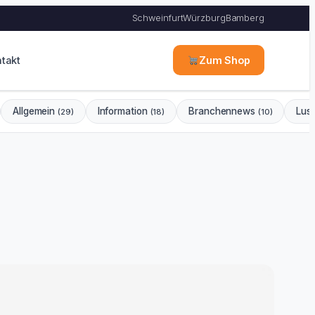
Schweinfurt
Würzburg
Bamberg
takt
Zum Shop
Allgemein
Information
Branchennews
Lus
(29)
(18)
(10)