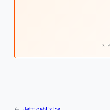
Günst
←
Jetzt geht´s los!