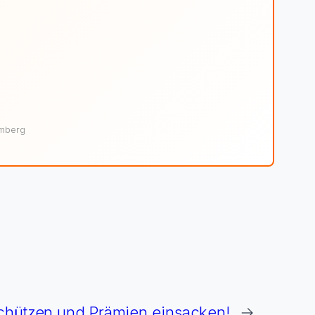
amberg
schützen und Prämien einsacken!
→