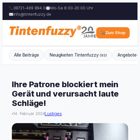
09721-499 894 0
Mo-Sa 8:00-20:00 Uhr
info@tintenfuzzy.de
Zum Shop
Alle Beiträge
Neuigkeiten Tintenfuzzy
Angebote-
(93)
Zum
Inhalt
Ihre Patrone blockiert mein
springen
Gerät und verursacht laute
Schläge!
Lustiges
14. Februar 2024