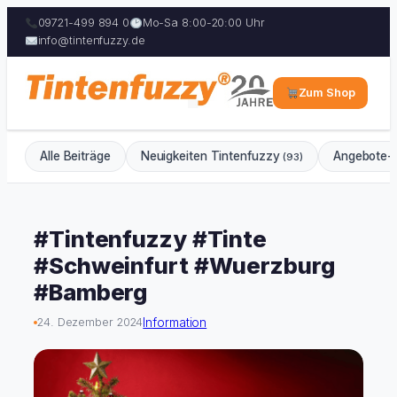
09721-499 894 0
Mo-Sa 8:00-20:00 Uhr
info@tintenfuzzy.de
Zum Shop
Alle Beiträge
Neuigkeiten Tintenfuzzy
Angebote-
(93)
Zum
Inhalt
#Tintenfuzzy #Tinte
springen
#Schweinfurt #Wuerzburg
#Bamberg
Information
24. Dezember 2024