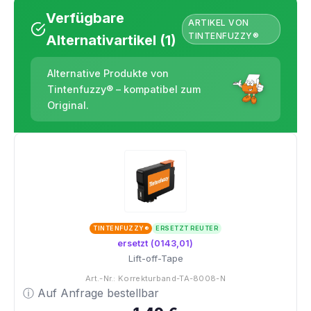
Verfügbare
ARTIKEL VON
TINTENFUZZY®
Alternativartikel (1)
Alternative Produkte von
Tintenfuzzy® – kompatibel zum
Original.
TINTENFUZZY®
ERSETZT REUTER
ersetzt (0143,01)
Lift-off-Tape
Art.-Nr.: Korrekturband-TA-8008-N
ⓘ Auf Anfrage bestellbar