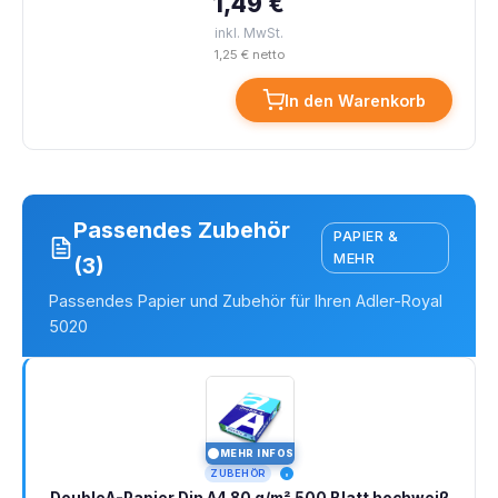
1,49 €
inkl. MwSt.
1,25 € netto
In den Warenkorb
Passendes Zubehör
PAPIER &
MEHR
(3)
Passendes Papier und Zubehör für Ihren Adler-Royal
5020
MEHR INFOS
I
ZUBEHÖR