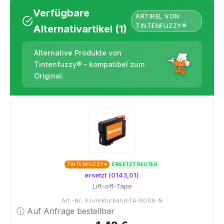
Verfügbare
ARTIKEL VON
TINTENFUZZY®
Alternativartikel (1)
Alternative Produkte von
Tintenfuzzy® – kompatibel zum
Original.
TINTENFUZZY®
ERSETZT REUTER
ersetzt (0143,01)
Lift-off-Tape
Art.-Nr.: Korrekturband-TA-8008-N
ⓘ Auf Anfrage bestellbar