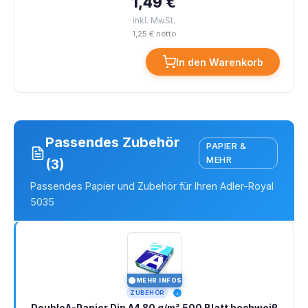
1,49 €
inkl. MwSt.
1,25 € netto
In den Warenkorb
Passendes Zubehör
PAPIER &
MEHR
(3)
Passendes Papier und Zubehör für Ihren Adler-Royal
5035
MEHR INFOS
I
ZUBEHÖR