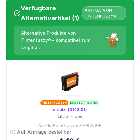
Verfügbare
ARTIKEL VON
TINTENFUZZY®
Alternativartikel (1)
Alternative Produkte von
Tintenfuzzy® – kompatibel zum
Original.
TINTENFUZZY®
ERSETZT REUTER
ersetzt (0143,01)
Lift-off-Tape
Art.-Nr.: Korrekturband-TA-8008-N
ⓘ Auf Anfrage bestellbar