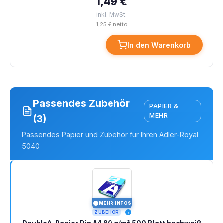
1,49 €
inkl. MwSt.
1,25 € netto
In den Warenkorb
Passendes Zubehör
PAPIER &
MEHR
(3)
Passendes Papier und Zubehör für Ihren Adler-Royal
5040
MEHR INFOS
I
ZUBEHÖR