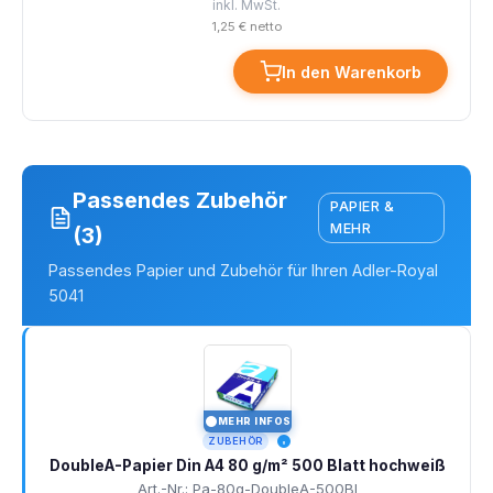
inkl. MwSt.
1,25 € netto
In den Warenkorb
Passendes Zubehör
PAPIER &
MEHR
(3)
Passendes Papier und Zubehör für Ihren Adler-Royal
5041
MEHR INFOS
I
ZUBEHÖR
DoubleA-Papier Din A4 80 g/m² 500 Blatt hochweiß
Art.-Nr.: Pa-80g-DoubleA-500Bl