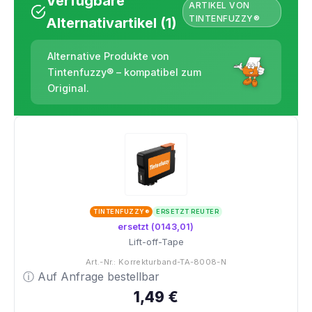
Verfügbare
ARTIKEL VON
TINTENFUZZY®
Alternativartikel (1)
Alternative Produkte von
Tintenfuzzy® – kompatibel zum
Original.
TINTENFUZZY®
ERSETZT REUTER
ersetzt (0143,01)
Lift-off-Tape
Art.-Nr.: Korrekturband-TA-8008-N
ⓘ Auf Anfrage bestellbar
1,49 €