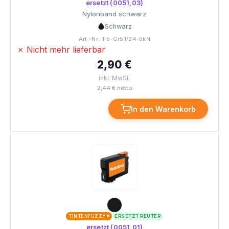
ersetzt (0051,03)
Nylonband schwarz
Schwarz
Art.-Nr.: Fb-Gr51/24-bkN
✗ Nicht mehr lieferbar
2,90 €
inkl. MwSt.
2,44 € netto
In den Warenkorb
TINTENFUZZY®
ERSETZT REUTER
ersetzt (0051,01)