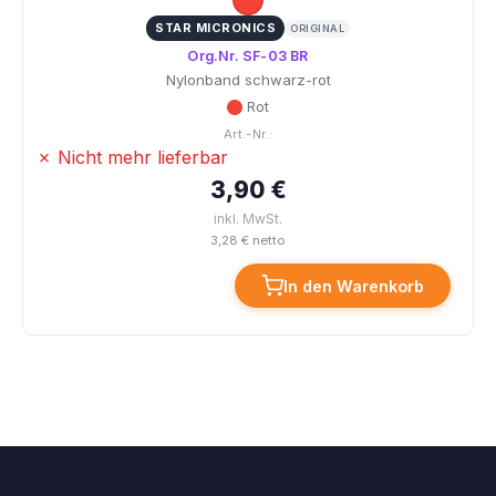
STAR MICRONICS
ORIGINAL
Org.Nr. SF-03 BR
Nylonband schwarz-rot
Rot
Art.-Nr.:
✗ Nicht mehr lieferbar
3,90 €
inkl. MwSt.
3,28 € netto
In den Warenkorb