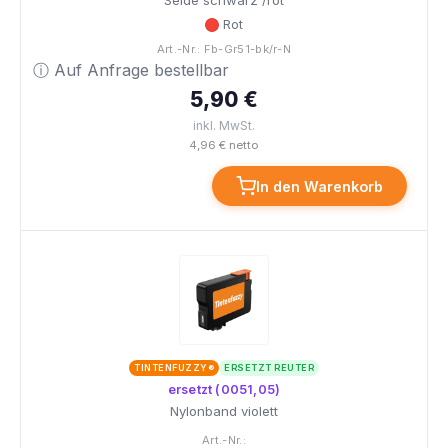
Seide schwarz /rot
Rot
Art.-Nr.: Fb-Gr51-bk/r-N
ⓘ Auf Anfrage bestellbar
5,90 €
inkl. MwSt.
4,96 € netto
In den Warenkorb
TINTENFUZZY®
ERSETZT REUTER
ersetzt (0051,05)
Nylonband violett
Art.-Nr.: