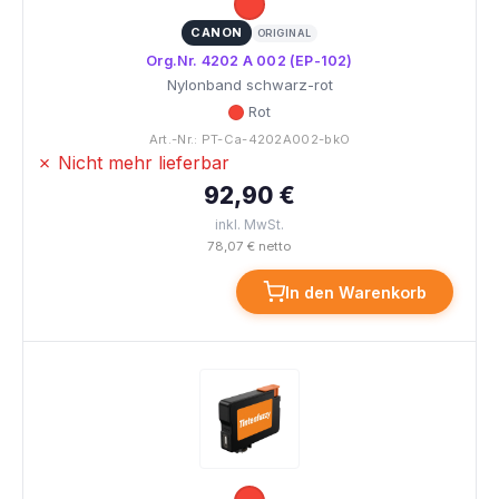
CANON
ORIGINAL
Org.Nr. 4202 A 002 (EP-102)
Nylonband schwarz-rot
Rot
Art.-Nr.: PT-Ca-4202A002-bkO
✗ Nicht mehr lieferbar
92,90 €
inkl. MwSt.
78,07 € netto
In den Warenkorb