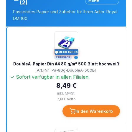
MEHR
(2)
Passendes Papier und Zubehör für Ihren Adler-Royal
DM 100
MEHR INFOS
I
ZUBEHÖR
DoubleA-Papier Din A4 80 g/m² 500 Blatt hochweiß
Art.-Nr.: Pa-80g-DoubleA-500Bl
✓ Sofort verfügbar in allen Filialen
8,49 €
inkl. MwSt.
7,13 € netto
In den Warenkorb