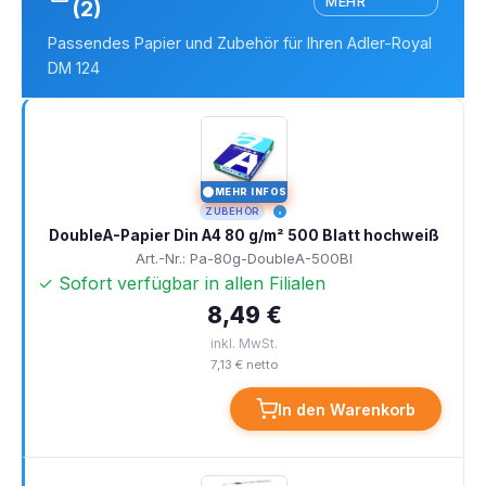
MEHR
(2)
Passendes Papier und Zubehör für Ihren Adler-Royal
DM 124
MEHR INFOS
I
ZUBEHÖR
DoubleA-Papier Din A4 80 g/m² 500 Blatt hochweiß
Art.-Nr.: Pa-80g-DoubleA-500Bl
✓ Sofort verfügbar in allen Filialen
8,49 €
inkl. MwSt.
7,13 € netto
In den Warenkorb