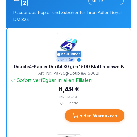
MEHR
(2)
Passendes Papier und Zubehör für Ihren Adler-Royal
DM 324
MEHR INFOS
I
ZUBEHÖR
DoubleA-Papier Din A4 80 g/m² 500 Blatt hochweiß
Art.-Nr.: Pa-80g-DoubleA-500Bl
✓ Sofort verfügbar in allen Filialen
8,49 €
inkl. MwSt.
7,13 € netto
In den Warenkorb