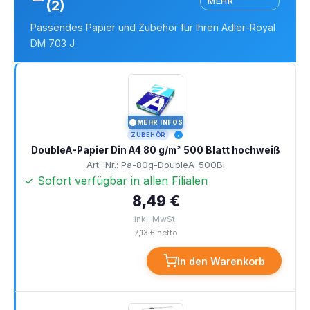
MEHR
(2)
Passendes Papier und Zubehör für Ihren Adler-Royal
DM 703 J
MEHR INFOS
I
ZUBEHÖR
DoubleA-Papier Din A4 80 g/m² 500 Blatt hochweiß
Art.-Nr.: Pa-80g-DoubleA-500Bl
✓ Sofort verfügbar in allen Filialen
8,49 €
inkl. MwSt.
7,13 € netto
In den Warenkorb