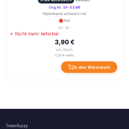
STAR MICRONICS
ORIGINAL
Org.Nr. SF-03 BR
Nylonband schwarz-rot
Rot
Art.-Nr.:
✗ Nicht mehr lieferbar
3,90 €
inkl. MwSt.
3,28 € netto
In den Warenkorb
Tintenfuzzy