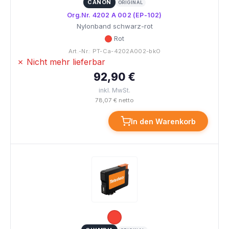
CANON
ORIGINAL
Org.Nr. 4202 A 002 (EP-102)
Nylonband schwarz-rot
Rot
Art.-Nr.: PT-Ca-4202A002-bkO
✗ Nicht mehr lieferbar
92,90 €
inkl. MwSt.
78,07 € netto
In den Warenkorb