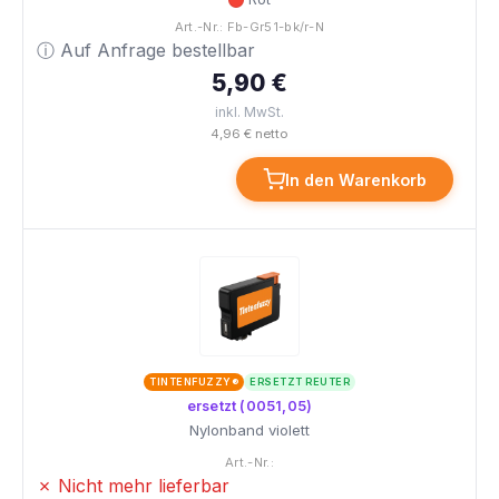
Art.-Nr.: Fb-Gr51-bk/r-N
ⓘ Auf Anfrage bestellbar
5,90 €
inkl. MwSt.
4,96 € netto
In den Warenkorb
TINTENFUZZY®
ERSETZT REUTER
ersetzt (0051,05)
Nylonband violett
Art.-Nr.:
✗ Nicht mehr lieferbar