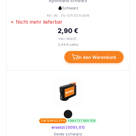
Nylonband schwarz
Schwarz
Art.-Nr.: Fb-Gr51/24-bkN
✗ Nicht mehr lieferbar
2,90 €
inkl. MwSt.
2,44 € netto
In den Warenkorb
TINTENFUZZY®
ERSETZT REUTER
ersetzt (0051,01)
Seide schwarz