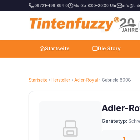
09721-499 894 0
Mo-Sa 8:00-20:00 Uhr
info@tint
Startseite
Die Story
Startseite
›
Hersteller
›
Adler-Royal
›
Gabriele 8008
Adler-Ro
Gerätetyp:
Schre
1