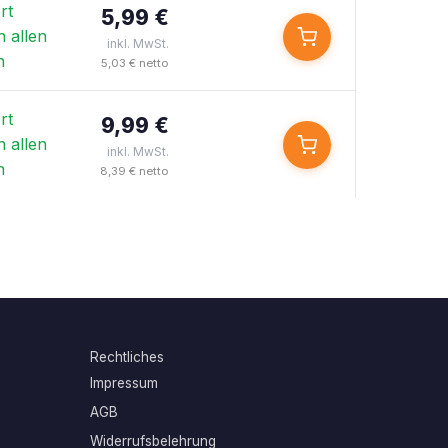
rt
5,99 €
n allen
inkl. MwSt.
n
5,03 € netto
rt
9,99 €
n allen
inkl. MwSt.
n
8,39 € netto
Rechtliches
Impressum
AGB
Widerrufsbelehrung