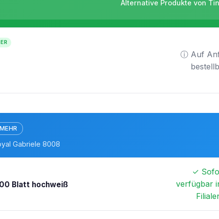
Alternative Produkte von Ti
TER
ⓘ Auf An
bestell
 MEHR
oyal Gabriele 8008
✓ Sofo
verfügbar i
00 Blatt hochweiß
Filiale