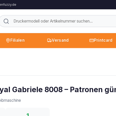
enfuzzy.de
Filialen
Versand
Printcard
yal Gabriele 8008 – Patronen gü
ibmaschine
1