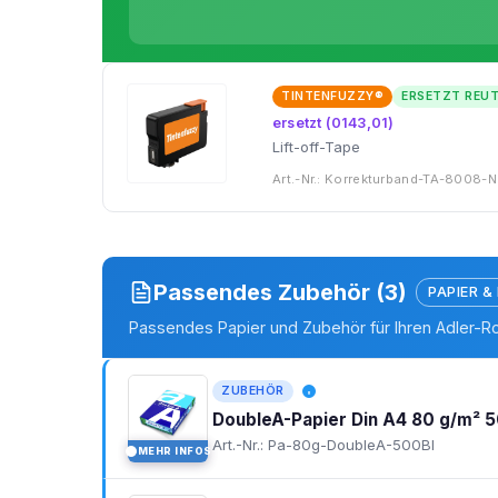
TINTENFUZZY®
ERSETZT REU
ersetzt (0143,01)
Lift-off-Tape
Art.-Nr.: Korrekturband-TA-8008-N
Passendes Zubehör (3)
PAPIER &
Passendes Papier und Zubehör für Ihren Adler-R
ZUBEHÖR
DoubleA-Papier Din A4 80 g/m² 5
Art.-Nr.: Pa-80g-DoubleA-500Bl
MEHR INFOS
I