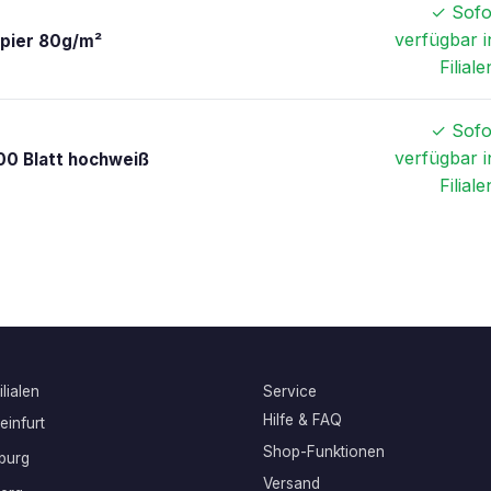
✓ Sofo
verfügbar i
apier 80g/m²
Filiale
✓ Sofo
verfügbar i
00 Blatt hochweiß
Filiale
lialen
Service
Hilfe & FAQ
infurt
Shop-Funktionen
burg
Versand