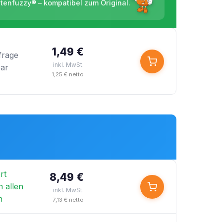
ntenfuzzy® – kompatibel zum Original.
1,49 €
frage
inkl. MwSt.
bar
1,25 € netto
rt
8,49 €
n allen
inkl. MwSt.
n
7,13 € netto