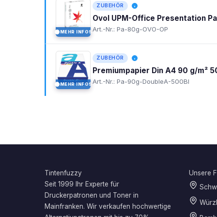
ZUBEHÖR
Ovol UPM-Office Presentation P
Art.-Nr.: Pa-80g-OVO-OP
MEHR INFOS
I
ZUBEHÖR
Premiumpapier Din A4 90 g/m² 5
Art.-Nr.: Pa-90g-DoubleA-500Bl
MEHR INFOS
I
Tintenfuzzy
Unsere Fi
Seit 1999 Ihr Experte für
Schwe
Druckerpatronen und Toner in
Würz
Mainfranken. Wir verkaufen hochwertige