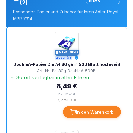
MEHR
(2)
Passendes Papier und Zubehör für Ihren Adler-Royal
MPR 7314
MEHR INFOS
I
ZUBEHÖR
DoubleA-Papier Din A4 80 g/m² 500 Blatt hochweiß
Art.-Nr.: Pa-80g-DoubleA-500Bl
✓ Sofort verfügbar in allen Filialen
8,49 €
inkl. MwSt.
7,13 € netto
In den Warenkorb