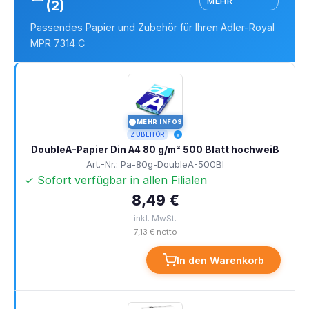
MEHR
(2)
Passendes Papier und Zubehör für Ihren Adler-Royal
MPR 7314 C
MEHR INFOS
I
ZUBEHÖR
DoubleA-Papier Din A4 80 g/m² 500 Blatt hochweiß
Art.-Nr.: Pa-80g-DoubleA-500Bl
✓ Sofort verfügbar in allen Filialen
8,49 €
inkl. MwSt.
7,13 € netto
In den Warenkorb