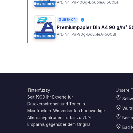
Art.-Nr.: Pa-100g-DoubleA-500Bl
MEHR INFOS
I
ZUBEHÖR
Premiumpapier Din A4 90 g/m² 5
Art.-Nr.: Pa-90g-DoubleA-500Bl
MEHR INFOS
I
Tintenfuzzy
Unsere Fi
Seit 1999 Ihr Experte für
Schwe
Druckerpatronen und Toner in
Würz
Mainfranken. Wir verkaufen hochwertige
Alternativpatronen mit bis zu 70%
Bamb
Ersparnis gegenüber dem Original.
Bad N