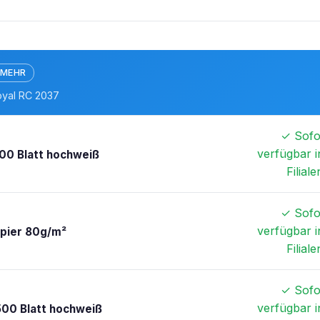
 MEHR
oyal RC 2037
✓ Sofo
verfügbar i
00 Blatt hochweiß
Filiale
✓ Sofo
verfügbar i
apier 80g/m²
Filiale
✓ Sofo
verfügbar i
500 Blatt hochweiß