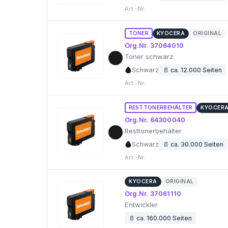
Art.-Nr.:
TONER
KYOCERA
ORIGINAL
Org.Nr. 37064010
Toner schwarz
Schwarz
📄 ca. 12.000 Seiten
Art.-Nr.:
RESTTONERBEHÄLTER
KYOCER
Org.Nr. 64300040
Resttonerbehälter
Schwarz
📄 ca. 30.000 Seiten
Art.-Nr.:
KYOCERA
ORIGINAL
Org.Nr. 37061110
Entwickler
📄 ca. 160.000 Seiten