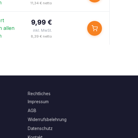
n
11,34 € netto
rt
9,99 €
n allen
inkl. MwSt.
n
8,39 € netto
Rechtliches
Impressum
AGB
Widerrufsbelehrung
Datenschutz
Kontakt