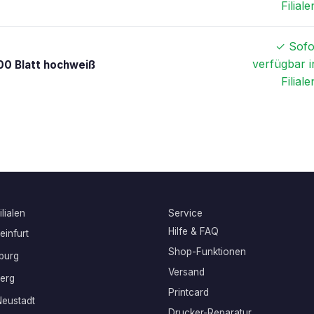
Filiale
✓ Sofo
verfügbar i
00 Blatt hochweiß
Filiale
lialen
Service
Hilfe & FAQ
infurt
Shop-Funktionen
burg
Versand
erg
Printcard
eustadt
Drucker-Reparatur