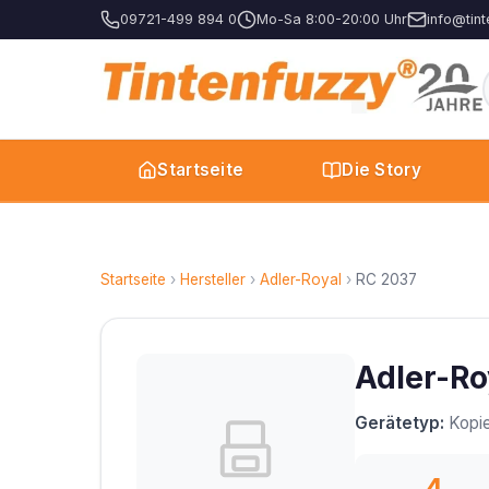
09721-499 894 0
Mo-Sa 8:00-20:00 Uhr
info@tint
Startseite
Die Story
Startseite
›
Hersteller
›
Adler-Royal
›
RC 2037
Adler-Ro
Gerätetyp:
Kopie
4