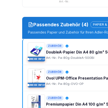
Art.-Nr.:
Passendes Zubehör (4)
PAPIER &
Passendes Papier und Zubehör für Ihren Adler-R
ZUBEHÖR
DoubleA-Papier Din A4 80 g/m² 5
Art.-Nr.: Pa-80g-DoubleA-500Bl
MEHR INFOS
I
ZUBEHÖR
Ovol UPM-Office Presentation P
Art.-Nr.: Pa-80g-OVO-OP
MEHR INFOS
I
ZUBEHÖR
Premiumpapier Din A4 100 g/m² 