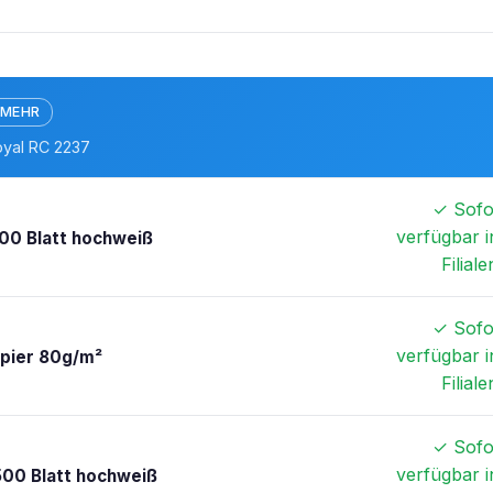
 MEHR
oyal RC 2237
✓ Sofo
verfügbar i
00 Blatt hochweiß
Filiale
✓ Sofo
verfügbar i
apier 80g/m²
Filiale
✓ Sofo
verfügbar i
500 Blatt hochweiß