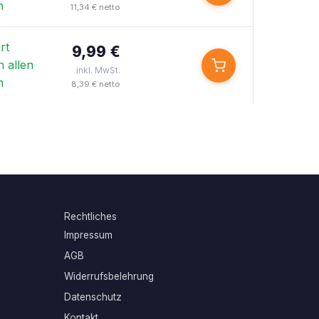
n
11,34 € netto
rt
9,99 €
n allen
inkl. MwSt.
n
8,39 € netto
Rechtliches
Impressum
AGB
Widerrufsbelehrung
Datenschutz
Kontakt