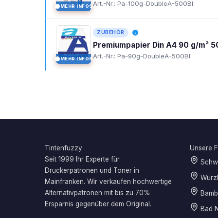
Art.-Nr.: Pa-100g-DoubleA-500Bl
MEHR INFOS
I
ZUBEHÖR
Premiumpapier Din A4 90 g/m² 5
Art.-Nr.: Pa-90g-DoubleA-500Bl
MEHR INFOS
I
Tintenfuzzy
Unsere Fi
Seit 1999 Ihr Experte für
Schwe
Druckerpatronen und Toner in
Würz
Mainfranken. Wir verkaufen hochwertige
Alternativpatronen mit bis zu 70%
Bamb
Ersparnis gegenüber dem Original.
Bad N