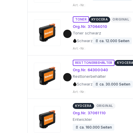
Art.-Nr.:
TONER
KYOCERA
ORIGINAL
Org.Nr. 37064010
Toner schwarz
Schwarz
📄 ca. 12.000 Seiten
Art.-Nr.:
RESTTONERBEHÄLTER
KYOCER
Org.Nr. 64300040
Resttonerbehälter
Schwarz
📄 ca. 30.000 Seiten
Art.-Nr.:
KYOCERA
ORIGINAL
Org.Nr. 37061110
Entwickler
📄 ca. 160.000 Seiten