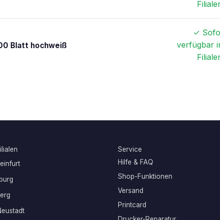
Filiale
✓ Sofo
verfügbar i
00 Blatt hochweiß
Filiale
lialen
Service
Hilfe & FAQ
infurt
Shop-Funktionen
burg
Versand
erg
Printcard
eustadt
Drucker-Reparatur