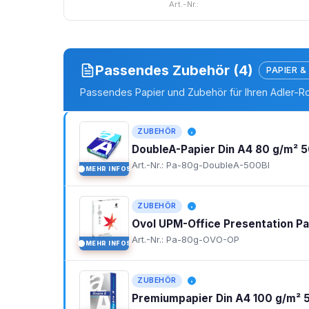
Art.-Nr.:
Passendes Zubehör (4)
PAPIER &
Passendes Papier und Zubehör für Ihren Adler-R
ZUBEHÖR
DoubleA-Papier Din A4 80 g/m² 5
Art.-Nr.: Pa-80g-DoubleA-500Bl
MEHR INFOS
I
ZUBEHÖR
Ovol UPM-Office Presentation P
Art.-Nr.: Pa-80g-OVO-OP
MEHR INFOS
I
ZUBEHÖR
Premiumpapier Din A4 100 g/m² 