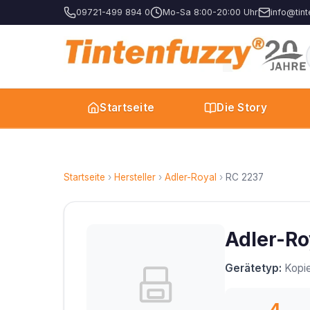
09721-499 894 0
Mo-Sa 8:00-20:00 Uhr
info@tint
Startseite
Die Story
Startseite
›
Hersteller
›
Adler-Royal
›
RC 2237
Adler-Ro
Gerätetyp:
Kopie
4