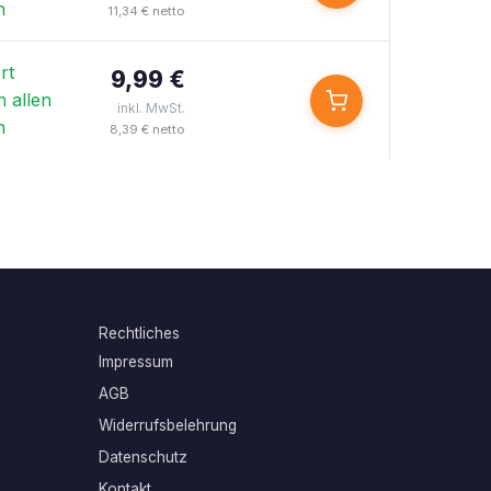
n
11,34 € netto
rt
9,99 €
n allen
inkl. MwSt.
n
8,39 € netto
Rechtliches
Impressum
AGB
Widerrufsbelehrung
Datenschutz
Kontakt