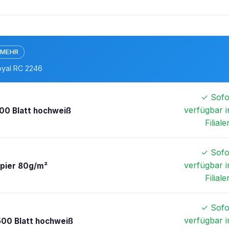
 MEHR
oyal RC 2246
✓ Sofo
verfügbar i
00 Blatt hochweiß
Filiale
✓ Sofo
verfügbar i
apier 80g/m²
Filiale
✓ Sofo
verfügbar i
500 Blatt hochweiß