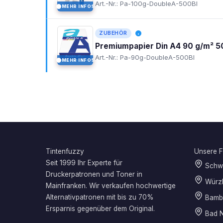
Art.-Nr.: Pa-100g-DoubleA-500Bl
MEHR INFOS
I
ZUBEHÖR
Premiumpapier Din A4 90 g/m² 5
Art.-Nr.: Pa-90g-DoubleA-500Bl
MEHR INFOS
I
Tintenfuzzy
Unsere Fi
Seit 1999 Ihr Experte für
Schwe
Druckerpatronen und Toner in
Würz
Mainfranken. Wir verkaufen hochwertige
Alternativpatronen mit bis zu 70%
Bamb
Ersparnis gegenüber dem Original.
Bad N