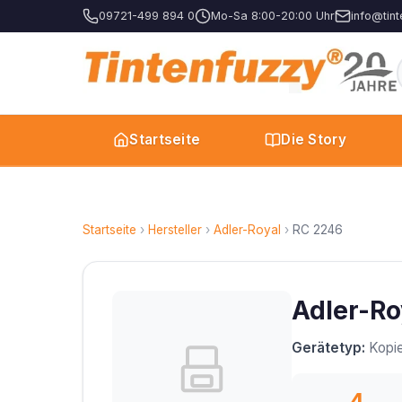
09721-499 894 0
Mo-Sa 8:00-20:00 Uhr
info@tint
Startseite
Die Story
Startseite
›
Hersteller
›
Adler-Royal
›
RC 2246
Adler-Ro
Gerätetyp:
Kopie
4