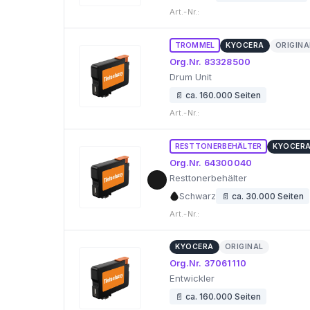
Art.-Nr.:
TROMMEL
KYOCERA
ORIGINA
Org.Nr. 83328500
Drum Unit
📄 ca. 160.000 Seiten
Art.-Nr.:
RESTTONERBEHÄLTER
KYOCER
Org.Nr. 64300040
Resttonerbehälter
Schwarz
📄 ca. 30.000 Seiten
Art.-Nr.:
KYOCERA
ORIGINAL
Org.Nr. 37061110
Entwickler
📄 ca. 160.000 Seiten