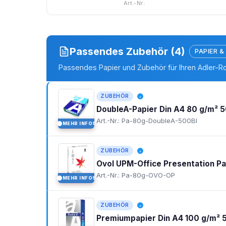
Art.-Nr.:
Passendes Zubehör (4)
PAPIER &
Passendes Papier und Zubehör für Ihren Adler-R
ZUBEHÖR
DoubleA-Papier Din A4 80 g/m² 5
Art.-Nr.: Pa-80g-DoubleA-500Bl
MEHR INFOS
I
ZUBEHÖR
Ovol UPM-Office Presentation P
Art.-Nr.: Pa-80g-OVO-OP
MEHR INFOS
I
ZUBEHÖR
Premiumpapier Din A4 100 g/m² 