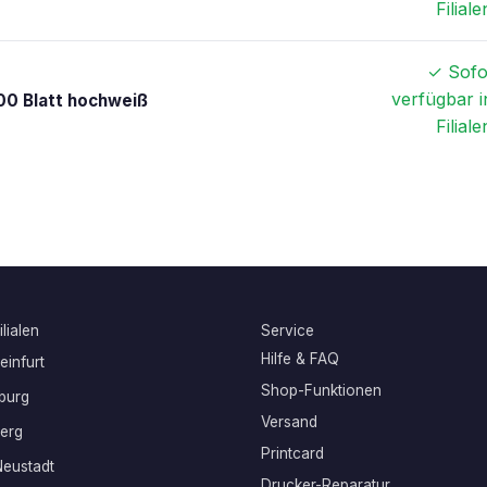
Filiale
✓ Sofo
verfügbar i
00 Blatt hochweiß
Filiale
lialen
Service
Hilfe & FAQ
infurt
Shop-Funktionen
burg
Versand
erg
Printcard
eustadt
Drucker-Reparatur