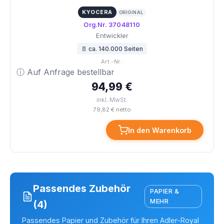
KYOCERA
ORIGINAL
Org.Nr. 37048110
Entwickler
📄 ca. 140.000 Seiten
Art.-Nr.:
ⓘ Auf Anfrage bestellbar
94,99 €
inkl. MwSt.
79,82 € netto
In den Warenkorb
Passendes Zubehör
PAPIER &
MEHR
(4)
Passendes Papier und Zubehör für Ihren Adler-Royal