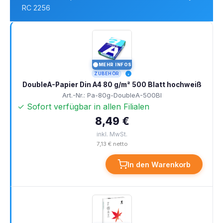
RC 2256
MEHR INFOS
I
ZUBEHÖR
DoubleA-Papier Din A4 80 g/m² 500 Blatt hochweiß
Art.-Nr.: Pa-80g-DoubleA-500Bl
✓ Sofort verfügbar in allen Filialen
8,49 €
inkl. MwSt.
7,13 € netto
In den Warenkorb