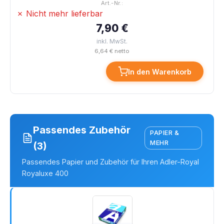
Art.-Nr.:
✗ Nicht mehr lieferbar
7,90 €
inkl. MwSt.
6,64 € netto
In den Warenkorb
Passendes Zubehör
PAPIER &
MEHR
(3)
Passendes Papier und Zubehör für Ihren Adler-Royal
Royaluxe 400