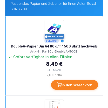
Passendes Papier und Zubehör für Ihren Adler-Royal
SDR 7708
MEHR INFOS
I
ZUBEHÖR
DoubleA-Papier Din A4 80 g/m² 500 Blatt hochweiß
Art.-Nr.: Pa-80g-DoubleA-500Bl
✓ Sofort verfügbar in allen Filialen
8,49 €
inkl. MwSt.
7,13 € netto
In den Warenkorb