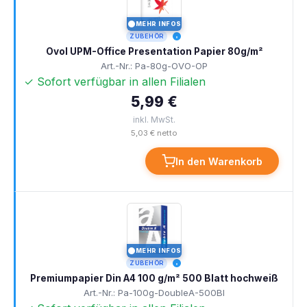
MEHR INFOS
I
ZUBEHÖR
Ovol UPM-Office Presentation Papier 80g/m²
Art.-Nr.: Pa-80g-OVO-OP
✓ Sofort verfügbar in allen Filialen
5,99 €
inkl. MwSt.
5,03 € netto
In den Warenkorb
MEHR INFOS
I
ZUBEHÖR
Premiumpapier Din A4 100 g/m² 500 Blatt hochweiß
Art.-Nr.: Pa-100g-DoubleA-500Bl