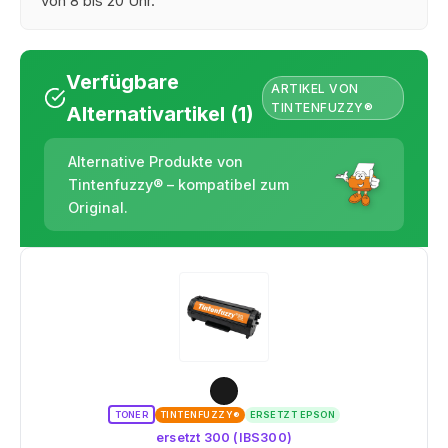
von 8 bis 20 Uhr.
Verfügbare
ARTIKEL VON
TINTENFUZZY®
Alternativartikel (1)
Alternative Produkte von
Tintenfuzzy® – kompatibel zum
Original.
TONER
TINTENFUZZY®
ERSETZT EPSON
ersetzt 300 (IBS300)