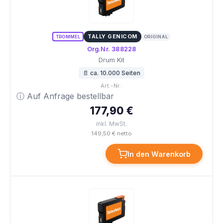
TALLY GENICOM
TROMMEL
ORIGINAL
Org.Nr. 388228
Drum Kit
📄 ca. 10.000 Seiten
Art.-Nr.:
ⓘ Auf Anfrage bestellbar
177,90 €
inkl. MwSt.
149,50 € netto
In den Warenkorb