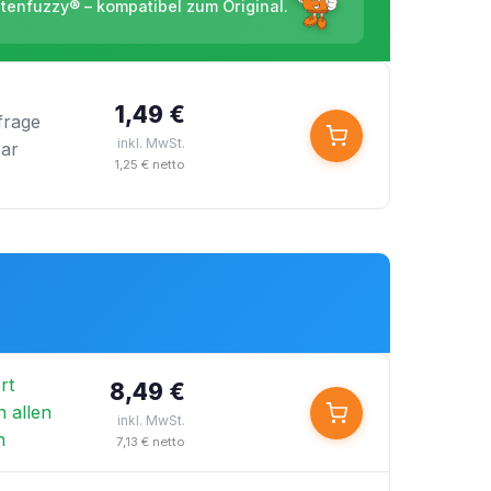
ntenfuzzy® – kompatibel zum Original.
1,49 €
frage
inkl. MwSt.
bar
1,25 € netto
rt
8,49 €
n allen
inkl. MwSt.
n
7,13 € netto