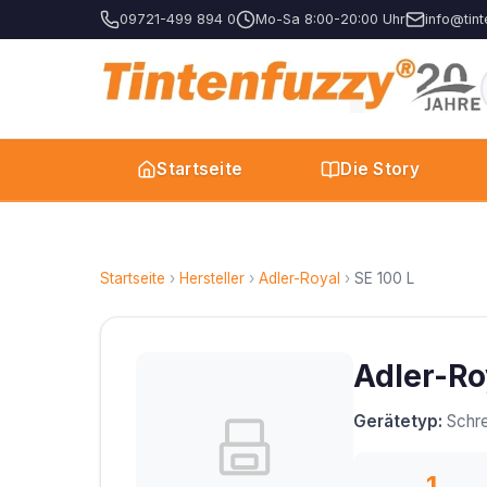
09721-499 894 0
Mo-Sa 8:00-20:00 Uhr
info@tint
Startseite
Die Story
Startseite
›
Hersteller
›
Adler-Royal
›
SE 100 L
Adler-Ro
Gerätetyp:
Schre
1