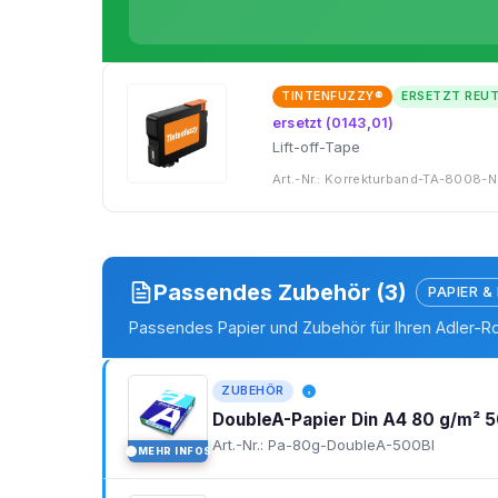
TINTENFUZZY®
ERSETZT REU
ersetzt (0143,01)
Lift-off-Tape
Art.-Nr.: Korrekturband-TA-8008-N
Passendes Zubehör (3)
PAPIER &
Passendes Papier und Zubehör für Ihren Adler-Ro
ZUBEHÖR
DoubleA-Papier Din A4 80 g/m² 5
Art.-Nr.: Pa-80g-DoubleA-500Bl
MEHR INFOS
I