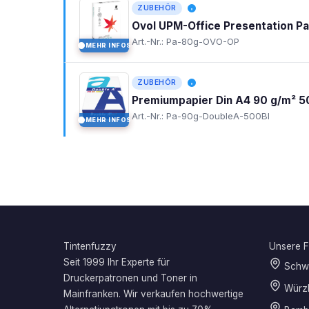
ZUBEHÖR
Ovol UPM-Office Presentation P
Art.-Nr.: Pa-80g-OVO-OP
MEHR INFOS
I
ZUBEHÖR
Premiumpapier Din A4 90 g/m² 5
Art.-Nr.: Pa-90g-DoubleA-500Bl
MEHR INFOS
I
Tintenfuzzy
Unsere Fi
Seit 1999 Ihr Experte für
Schwe
Druckerpatronen und Toner in
Würz
Mainfranken. Wir verkaufen hochwertige