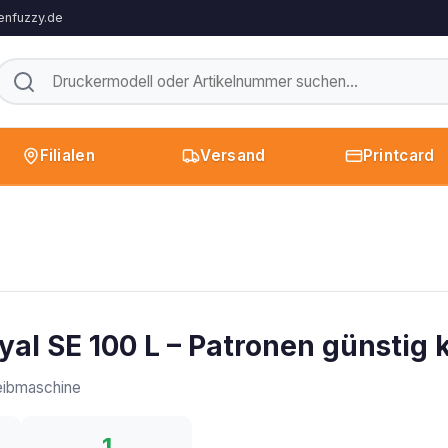
enfuzzy.de
Filialen
Versand
Printcard
yal SE 100 L – Patronen günstig 
ibmaschine
1