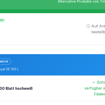
Alternative Produkte von Ti
TER
ⓘ Auf An
bestell
 MEHR
yal SE 100 L
✓ Sofo
verfügbar i
00 Blatt hochweiß
Filiale