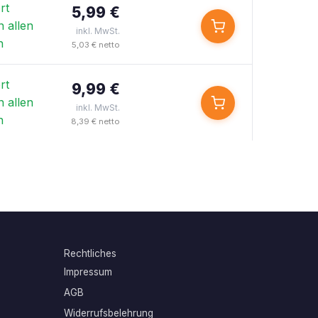
rt
5,99 €
n allen
inkl. MwSt.
n
5,03 € netto
rt
9,99 €
n allen
inkl. MwSt.
n
8,39 € netto
Rechtliches
Impressum
AGB
Widerrufsbelehrung