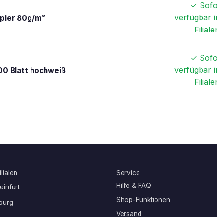
✓ Sofo
verfügbar i
apier 80g/m²
Filiale
✓ Sofo
verfügbar i
00 Blatt hochweiß
Filiale
lialen
Service
Hilfe & FAQ
infurt
Shop-Funktionen
burg
Versand