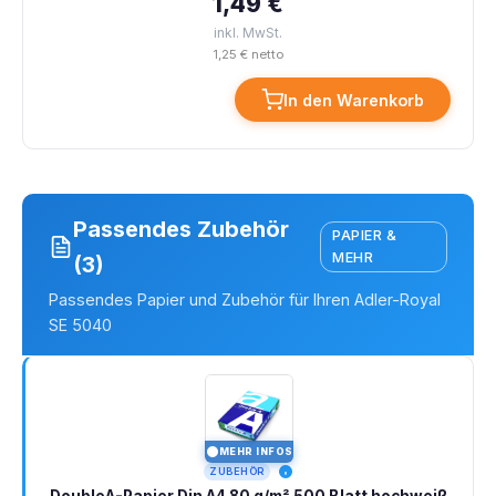
1,49 €
inkl. MwSt.
1,25 € netto
In den Warenkorb
Passendes Zubehör
PAPIER &
MEHR
(3)
Passendes Papier und Zubehör für Ihren Adler-Royal
SE 5040
MEHR INFOS
I
ZUBEHÖR