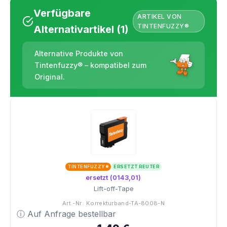
Verfügbare
ARTIKEL VON
TINTENFUZZY®
Alternativartikel (1)
Alternative Produkte von
Tintenfuzzy® – kompatibel zum
Original.
TINTENFUZZY®
ERSETZT REUTER
ersetzt (0143,01)
Lift-off-Tape
Art.-Nr.: Korrekturband-TA-8008-N
ⓘ Auf Anfrage bestellbar