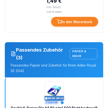
1,49 €
inkl. MwSt.
1,25 € netto
In den Warenkorb
Passendes Zubehör
PAPIER &
MEHR
(3)
Passendes Papier und Zubehör für Ihren Adler-Royal
SE 5042
MEHR INFOS
I
ZUBEHÖR