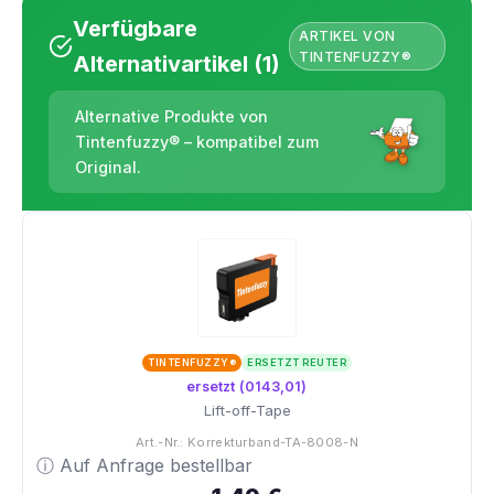
Verfügbare
ARTIKEL VON
TINTENFUZZY®
Alternativartikel (1)
Alternative Produkte von
Tintenfuzzy® – kompatibel zum
Original.
TINTENFUZZY®
ERSETZT REUTER
ersetzt (0143,01)
Lift-off-Tape
Art.-Nr.: Korrekturband-TA-8008-N
ⓘ Auf Anfrage bestellbar