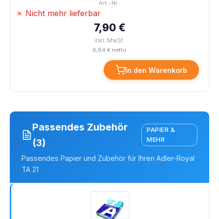
Art.-Nr.:
✗ Nicht mehr lieferbar
7,90 €
inkl. MwSt.
6,64 € netto
In den Warenkorb
Passendes Zubehör
PAPIER &
MEHR
(3)
Passendes Papier und Zubehör für Ihren Adler-Royal
TA 21