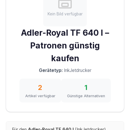
Kein Bild verfügbar
Adler-Royal TF 640 I –
Patronen günstig
kaufen
Gerätetyp:
InkJetdrucker
2
1
Artikel verfügbar
Günstige Alternativen
Für den
Adler-Royal TF 640 I
(InkJetdrucker)