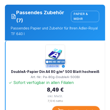
Passendes Zubehör
PAPIER &
MEHR
(7)
Passendes Papier und Zubehör für Ihren Adler-Royal
TF 640 I
MEHR INFOS
I
ZUBEHÖR
DoubleA-Papier Din A4 80 g/m² 500 Blatt hochweiß
Art.-Nr.: Pa-80g-DoubleA-500Bl
✓ Sofort verfügbar in allen Filialen
8,49 €
inkl. MwSt.
7,13 € netto