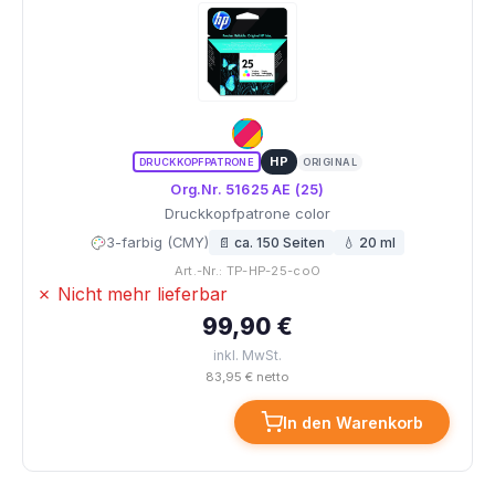
HP
DRUCKKOPFPATRONE
ORIGINAL
Org.Nr. 51625 AE (25)
Druckkopfpatrone color
3-farbig (CMY)
📄 ca. 150 Seiten
💧 20 ml
Art.-Nr.: TP-HP-25-coO
✗ Nicht mehr lieferbar
99,90 €
inkl. MwSt.
83,95 € netto
In den Warenkorb