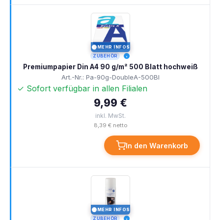
MEHR INFOS
I
ZUBEHÖR
Premiumpapier Din A4 90 g/m² 500 Blatt hochweiß
Art.-Nr.: Pa-90g-DoubleA-500Bl
✓ Sofort verfügbar in allen Filialen
9,99 €
inkl. MwSt.
8,39 € netto
In den Warenkorb
MEHR INFOS
I
ZUBEHÖR