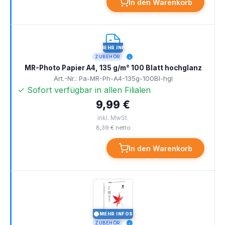
In den Warenkorb
MEHR INFOS
I
ZUBEHÖR
MR-Photo Papier A4, 135 g/m² 100 Blatt hochglanz
Art.-Nr.: Pa-MR-Ph-A4-135g-100Bl-hgl
✓ Sofort verfügbar in allen Filialen
9,99 €
inkl. MwSt.
8,39 € netto
In den Warenkorb
MEHR INFOS
I
ZUBEHÖR