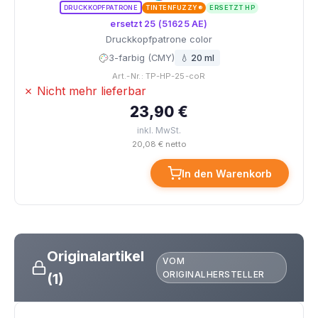
DRUCKKOPFPATRONE
TINTENFUZZY®
ERSETZT HP
ersetzt 25 (51625 AE)
Druckkopfpatrone color
3-farbig (CMY)
💧 20 ml
Art.-Nr.: TP-HP-25-coR
✗ Nicht mehr lieferbar
23,90 €
inkl. MwSt.
20,08 € netto
In den Warenkorb
Originalartikel
VOM
ORIGINALHERSTELLER
(1)