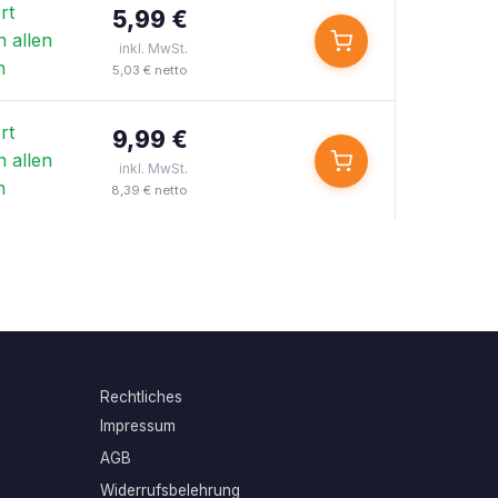
rt
5,99 €
n allen
inkl. MwSt.
n
5,03 € netto
rt
9,99 €
n allen
inkl. MwSt.
n
8,39 € netto
Rechtliches
Impressum
AGB
Widerrufsbelehrung