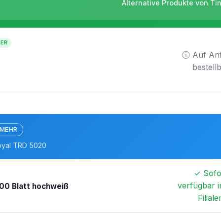
Alternative Produkte von Ti
TER
ⓘ Auf An
bestell
 MEHR
Royal TRD 5020
✓ Sofo
verfügbar i
00 Blatt hochweiß
Filiale