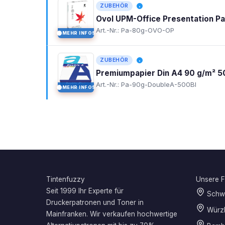
ZUBEHÖR
Ovol UPM-Office Presentation P
Art.-Nr.: Pa-80g-OVO-OP
MEHR INFOS
I
ZUBEHÖR
Premiumpapier Din A4 90 g/m² 5
Art.-Nr.: Pa-90g-DoubleA-500Bl
MEHR INFOS
I
Tintenfuzzy
Unsere Fi
Seit 1999 Ihr Experte für
Schwe
Druckerpatronen und Toner in
Würz
Mainfranken. Wir verkaufen hochwertige