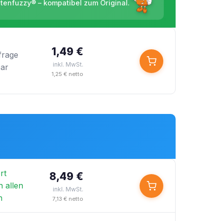
ntenfuzzy® – kompatibel zum Original.
1,49 €
frage
inkl. MwSt.
bar
1,25 € netto
rt
8,49 €
n allen
inkl. MwSt.
n
7,13 € netto