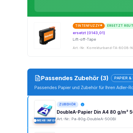
TINTENFUZZY®
ERSETZT REU
ersetzt (0143,01)
Lift-off-Tape
Art.-Nr.: Korrekturband-TA-8008-N
Passendes Zubehör (3)
PAPIER &
Passendes Papier und Zubehör für Ihren Adler-
ZUBEHÖR
DoubleA-Papier Din A4 80 g/m² 5
Art.-Nr.: Pa-80g-DoubleA-500Bl
MEHR INFOS
I