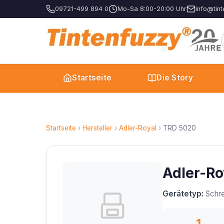
09721-499 894 0
Mo-Sa 8:00-20:00 Uhr
info@tint
Startseite
Die Story
Startseite
›
Hersteller
›
Adler-Royal
›
TRD 5020
Adler-Ro
Gerätetyp:
Schre
1