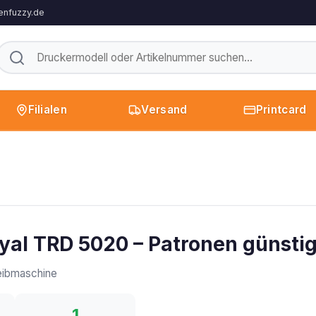
enfuzzy.de
Filialen
Versand
Printcard
yal TRD 5020 – Patronen günsti
ibmaschine
1