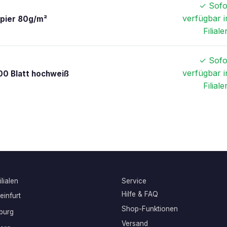
✓ Sofo
verfügbar i
apier 80g/m²
Filiale
✓ Sofo
verfügbar i
00 Blatt hochweiß
Filiale
lialen
Service
Hilfe & FAQ
infurt
Shop-Funktionen
burg
Versand