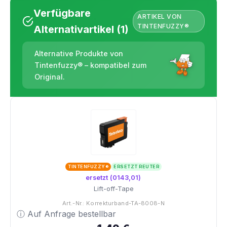
Verfügbare
ARTIKEL VON
TINTENFUZZY®
Alternativartikel (1)
Alternative Produkte von
Tintenfuzzy® – kompatibel zum
Original.
TINTENFUZZY®
ERSETZT REUTER
ersetzt (0143,01)
Lift-off-Tape
Art.-Nr.: Korrekturband-TA-8008-N
ⓘ Auf Anfrage bestellbar