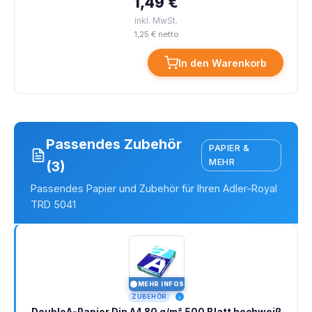
1,49 €
inkl. MwSt.
1,25 € netto
In den Warenkorb
Passendes Zubehör
PAPIER &
MEHR
(3)
Passendes Papier und Zubehör für Ihren Adler-Royal
TRD 5041
MEHR INFOS
I
ZUBEHÖR