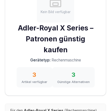
Kein Bild verfügbar
Adler-Royal X Series –
Patronen günstig
kaufen
Gerätetyp:
Rechenmaschine
3
3
Artikel verfügbar
Günstige Alternativen
Für den
Adler-Royal X Series
(Rechenmaschine)