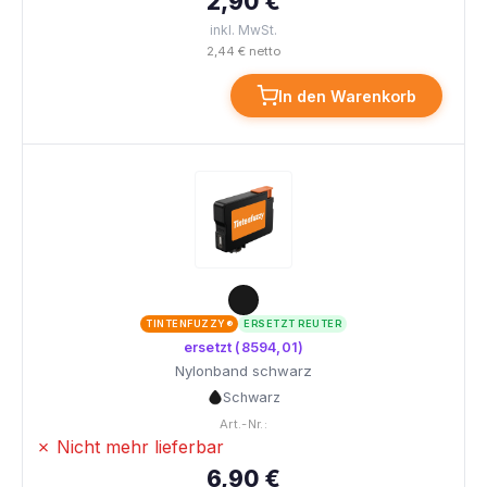
2,90 €
inkl. MwSt.
2,44 € netto
In den Warenkorb
TINTENFUZZY®
ERSETZT REUTER
ersetzt (8594,01)
Nylonband schwarz
Schwarz
Art.-Nr.:
✗ Nicht mehr lieferbar
6,90 €