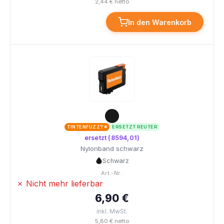
2,44 € netto
In den Warenkorb
TINTENFUZZY®
ERSETZT REUTER
ersetzt (8594,01)
Nylonband schwarz
Schwarz
Art.-Nr.:
✗ Nicht mehr lieferbar
6,90 €
inkl. MwSt.
5,80 € netto