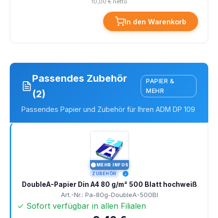
10,00 € netto
In den Warenkorb
Passendes Zubehör
PAPIER &
MEHR
(2)
Passendes Papier und Zubehör für Ihren ADM DP 109
MEHR INFOS
I
ZUBEHÖR
DoubleA-Papier Din A4 80 g/m² 500 Blatt hochweiß
Art.-Nr.: Pa-80g-DoubleA-500Bl
✓ Sofort verfügbar in allen Filialen