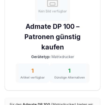
Kein Bild verfügbar
Admate DP 100 –
Patronen günstig
kaufen
Gerätetyp:
Matrixdrucker
1
1
Artikel verfügbar
Günstige Alternativen
Für den
Admate DP 100
(Matrixdrucker) bieten wir