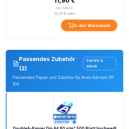
11,90 €
inkl. MwSt.
10,00 € netto
In den Warenkorb
Passendes Zubehör
PAPIER &
MEHR
(2)
Passendes Papier und Zubehör für Ihren Admate DP
100
MEHR INFOS
I
ZUBEHÖR
DoubleA-Papier Din A4 80 g/m² 500 Blatt hochweiß