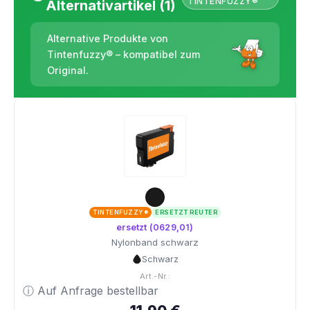
TINTENFUZZY®
Alternativartikel (1)
Alternative Produkte von
Tintenfuzzy® – kompatibel zum
Original.
TINTENFUZZY®
ERSETZT REUTER
ersetzt (0629,01)
Nylonband schwarz
Schwarz
Art.-Nr.:
ⓘ Auf Anfrage bestellbar