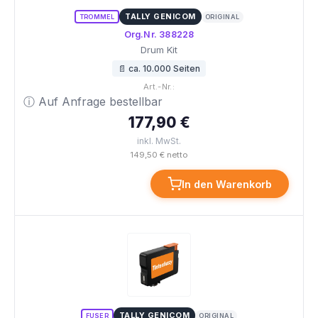
TALLY GENICOM
TROMMEL
ORIGINAL
Org.Nr. 388228
Drum Kit
📄 ca. 10.000 Seiten
Art.-Nr.:
ⓘ Auf Anfrage bestellbar
177,90 €
inkl. MwSt.
149,50 € netto
In den Warenkorb
TALLY GENICOM
FUSER
ORIGINAL