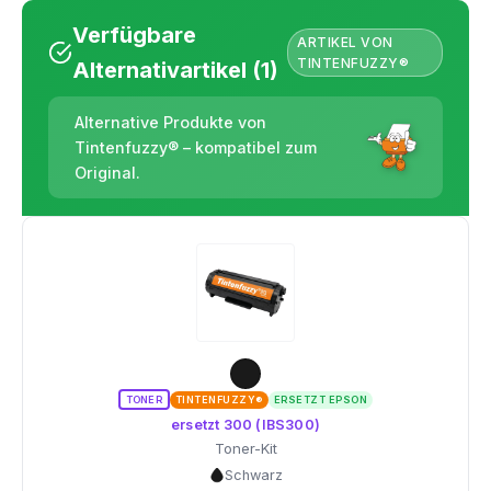
Verfügbare
ARTIKEL VON
TINTENFUZZY®
Alternativartikel (1)
Alternative Produkte von
Tintenfuzzy® – kompatibel zum
Original.
TONER
TINTENFUZZY®
ERSETZT EPSON
ersetzt 300 (IBS300)
Toner-Kit
Schwarz