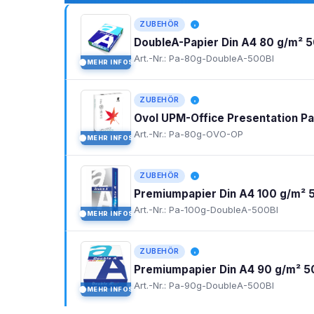
ZUBEHÖR
DoubleA-Papier Din A4 80 g/m² 5
Art.-Nr.: Pa-80g-DoubleA-500Bl
MEHR INFOS
I
ZUBEHÖR
Ovol UPM-Office Presentation P
Art.-Nr.: Pa-80g-OVO-OP
MEHR INFOS
I
ZUBEHÖR
Premiumpapier Din A4 100 g/m² 
Art.-Nr.: Pa-100g-DoubleA-500Bl
MEHR INFOS
I
ZUBEHÖR
Premiumpapier Din A4 90 g/m² 5
Art.-Nr.: Pa-90g-DoubleA-500Bl
MEHR INFOS
I