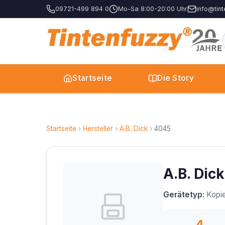
09721-499 894 0
Mo-Sa 8:00-20:00 Uhr
info@tint
Startseite
Die Story
Startseite
›
Hersteller
›
A.B. Dick
›
4045
A.B. Dic
Gerätetyp:
Kopie
4