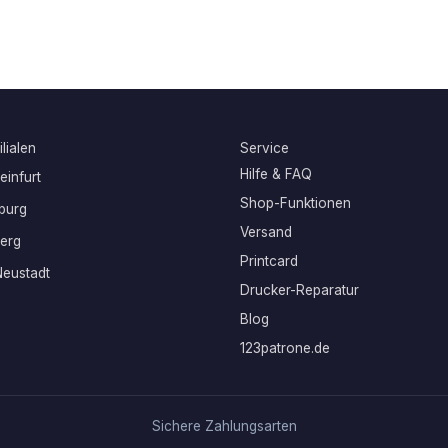
lialen
Service
Hilfe & FAQ
infurt
Shop-Funktionen
burg
Versand
erg
Printcard
eustadt
Drucker-Reparatur
Blog
123patrone.de
Sichere Zahlungsarten