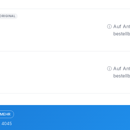
ORIGINAL
ⓘ Auf An
bestell
ⓘ Auf An
bestell
 MEHR
k 4045