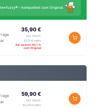
ntenfuzzy® – kompatibel zum Original.
35,90 €
frage
inkl. MwSt.
bar
30,17 € netto
Sie sparen 40,1 %
zum Original
59,90 €
frage
inkl. MwSt.
bar
50,34 € netto