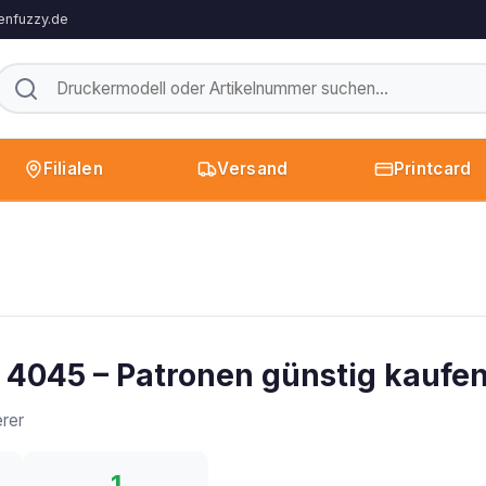
enfuzzy.de
Filialen
Versand
Printcard
k 4045 – Patronen günstig kaufe
rer
1