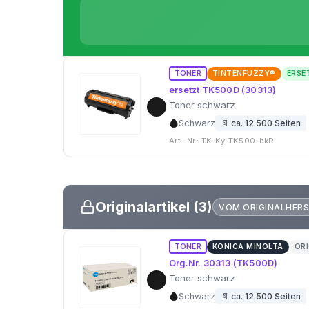
TONER
TINTENFUZZY®
ERSE
ersetzt TK500D (30313)
Toner schwarz
Schwarz
📄 ca. 12.500 Seiten
Art.-Nr.: TK-Ky-TK500-bkR
Originalartikel (3)
VOM ORIGINALHERS
TONER
KONICA MINOLTA
ORI
Org.Nr. 30313 (TK500D)
Toner schwarz
Schwarz
📄 ca. 12.500 Seiten