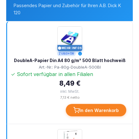
Passendes Papier und Zubehör für Ihren A.B. Dick K
120
MEHR INFOS
I
ZUBEHÖR
DoubleA-Papier Din A4 80 g/m² 500 Blatt hochweiß
Art.-Nr.: Pa-80g-DoubleA-500Bl
✓ Sofort verfügbar in allen Filialen
8,49 €
inkl. MwSt.
7,13 € netto
In den Warenkorb