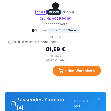
XEROX
TONER
ORIGINAL
Org.Nr. 006 R 90161
Toner schwarz
Schwarz
📄 ca. 4.500 Seiten
Art.-Nr.:
ⓘ Auf Anfrage bestellbar
81,99 €
inkl. MwSt.
68,90 € netto
In den Warenkorb
Passendes Zubehör
PAPIER &
MEHR
(4)