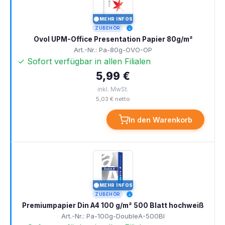
MEHR INFOS
I
ZUBEHÖR
Ovol UPM-Office Presentation Papier 80g/m²
Art.-Nr.: Pa-80g-OVO-OP
✓ Sofort verfügbar in allen Filialen
5,99 €
inkl. MwSt.
5,03 € netto
In den Warenkorb
MEHR INFOS
I
ZUBEHÖR
Premiumpapier Din A4 100 g/m² 500 Blatt hochweiß
Art.-Nr.: Pa-100g-DoubleA-500Bl