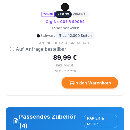
XEROX
TONER
ORIGINAL
Org.Nr. 006 R 90094
Toner schwarz
Schwarz
📄 ca. 12.000 Seiten
Art.-Nr.: TK-Xe-006R90094-O
ⓘ Auf Anfrage bestellbar
89,99 €
inkl. MwSt.
75,62 € netto
In den Warenkorb
Passendes Zubehör
PAPIER &
MEHR
(4)