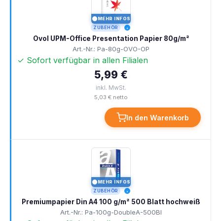
MEHR INFOS
I
ZUBEHÖR
Ovol UPM-Office Presentation Papier 80g/m²
Art.-Nr.: Pa-80g-OVO-OP
✓ Sofort verfügbar in allen Filialen
5,99 €
inkl. MwSt.
5,03 € netto
In den Warenkorb
MEHR INFOS
I
ZUBEHÖR
Premiumpapier Din A4 100 g/m² 500 Blatt hochweiß
Art.-Nr.: Pa-100g-DoubleA-500Bl