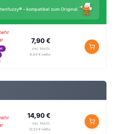
ntenfuzzy® – kompatibel zum Original.
mehr
ar
7,90 €
rt
inkl. MwSt.
6,64 € netto
14,90 €
mehr
inkl. MwSt.
ar
12,52 € netto