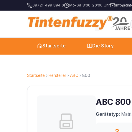
09721-499 894 0
Mo-Sa 8:00-20:00 Uhr
info@tint
Startseite
Die Story
Startseite
›
Hersteller
›
ABC
›
800
ABC 800 
Gerätetyp:
Matri
3