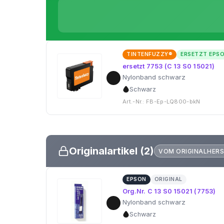
TINTENFUZZY®
ERSETZT EPS
ersetzt 7753 (C 13 S0 15021)
Nylonband schwarz
Schwarz
Art.-Nr.: FB-Ep-LQ800-bkN
Originalartikel (2)
VOM ORIGINALHERS
EPSON
ORIGINAL
Org.Nr. C 13 S0 15021 (7753)
Nylonband schwarz
Schwarz