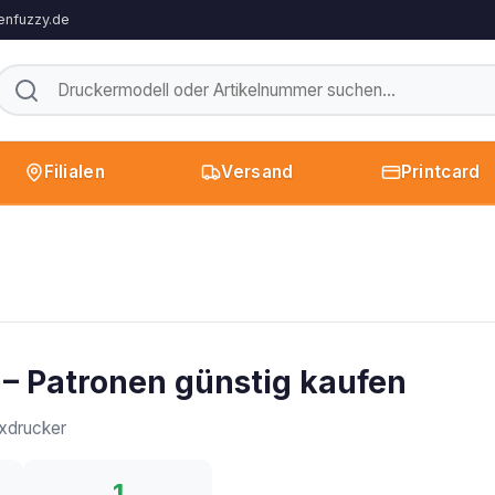
enfuzzy.de
Filialen
Versand
Printcard
– Patronen günstig kaufen
xdrucker
1