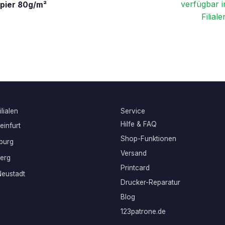
verfügbar i
apier 80g/m²
Filiale
lialen
Service
Hilfe & FAQ
infurt
Shop-Funktionen
burg
Versand
erg
Printcard
eustadt
Drucker-Reparatur
Blog
123patrone.de