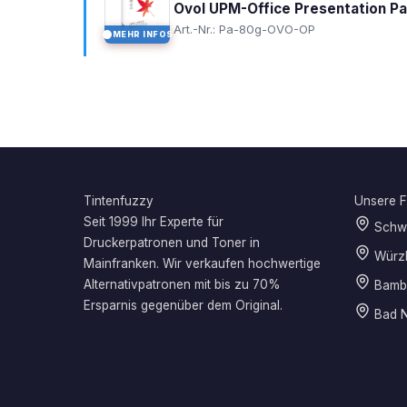
Ovol UPM-Office Presentation P
Art.-Nr.: Pa-80g-OVO-OP
MEHR INFOS
I
Tintenfuzzy
Unsere Fi
Seit 1999 Ihr Experte für
Schwe
Druckerpatronen und Toner in
Würz
Mainfranken. Wir verkaufen hochwertige
Alternativpatronen mit bis zu 70%
Bamb
Ersparnis gegenüber dem Original.
Bad N