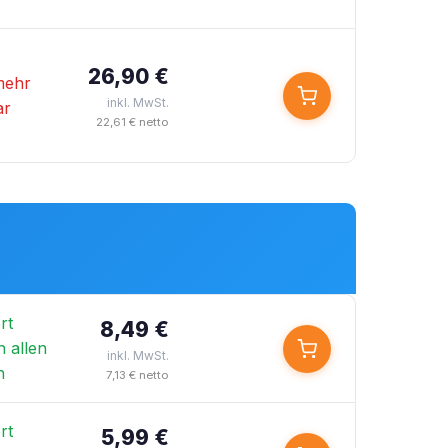
26,90 €
mehr
inkl. MwSt.
ar
22,61 € netto
rt
8,49 €
n allen
inkl. MwSt.
n
7,13 € netto
rt
5,99 €