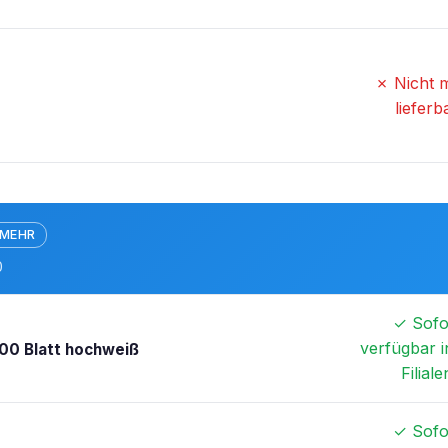
✗ Nicht 
lieferb
 MEHR
0
✓ Sofo
verfügbar i
00 Blatt hochweiß
Filiale
✓ Sofo