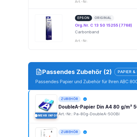
Art.-Nr.:
EPSON
ORIGINAL
Org.Nr. C 13 S0 15255 (7768)
Carbonband
Art.-Nr.:
Passendes Zubehör (2)
PAPIER &
Passendes Papier und Zubehör für Ihren ABC 80
ZUBEHÖR
DoubleA-Papier Din A4 80 g/m² 5
Art.-Nr.: Pa-80g-DoubleA-500Bl
MEHR INFOS
I
ZUBEHÖR