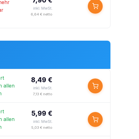
7,90 €
mehr
inkl. MwSt.
ar
6,64 € netto
rt
8,49 €
n allen
inkl. MwSt.
n
7,13 € netto
rt
5,99 €
n allen
inkl. MwSt.
n
5,03 € netto