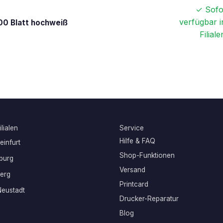
✓ Sofo
verfügbar i
00 Blatt hochweiß
Filiale
lialen
Service
Hilfe & FAQ
infurt
Shop-Funktionen
burg
Versand
erg
Printcard
eustadt
Drucker-Reparatur
Blog