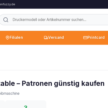
enfuzzy.de
Filialen
Versand
Printcard
able – Patronen günstig kaufen
ibmaschine
3