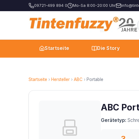
09721-499 894 0
Mo-Sa 8:00-20:00 Uhr
info@tint
Startseite
Die Story
Startseite
›
Hersteller
›
ABC
›
Portable
ABC Port
Gerätetyp:
Schre
3