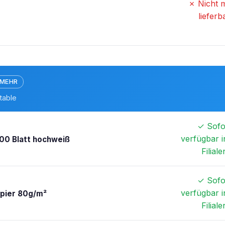
✗ Nicht 
lieferb
 MEHR
table
✓ Sofo
verfügbar i
00 Blatt hochweiß
Filiale
✓ Sofo
verfügbar i
apier 80g/m²
Filiale