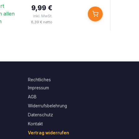
rt
9,99 €
n allen
inkl. MwSt.
n
8,39 € netto
Rechtliches
Impressum
AGB
Widerrufsbelehrung
Datenschutz
Kontakt
Vertrag widerrufen