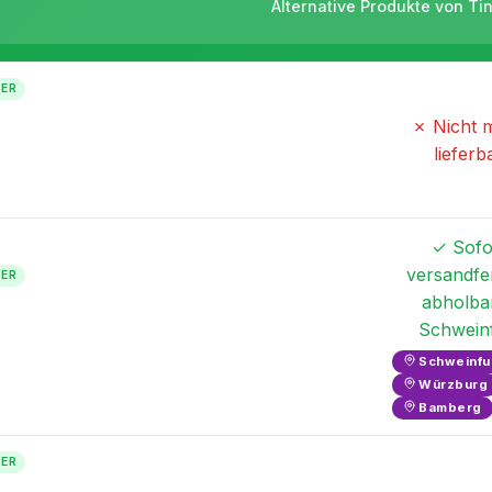
Alternative Produkte von Ti
TER
✗ Nicht 
lieferb
✓ Sofo
versandfer
TER
abholbar
Schwein
Schweinfu
Würzburg
Bamberg
TER