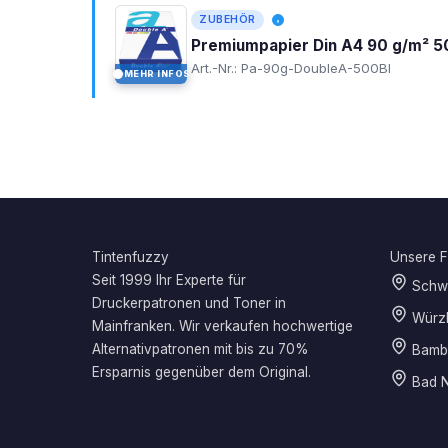
ZUBEHÖR
Premiumpapier Din A4 90 g/m² 5
Art.-Nr.: Pa-90g-DoubleA-500Bl
MEHR INFOS
I
Tintenfuzzy
Unsere Fi
Seit 1999 Ihr Experte für
Schwe
Druckerpatronen und Toner in
Würz
Mainfranken. Wir verkaufen hochwertige
Alternativpatronen mit bis zu 70%
Bamb
Ersparnis gegenüber dem Original.
Bad N