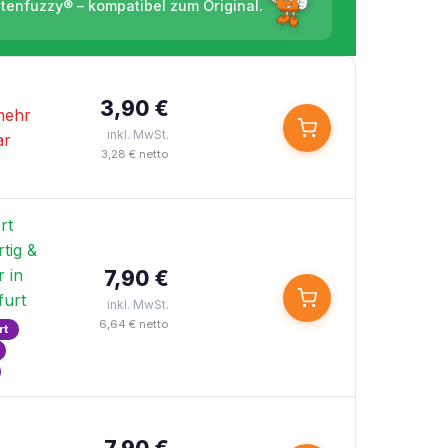
ntenfuzzy® – kompatibel zum Original.
3,90 €
mehr
inkl. MwSt.
ar
3,28 € netto
rt
tig &
 in
7,90 €
furt
inkl. MwSt.
6,64 € netto
rt