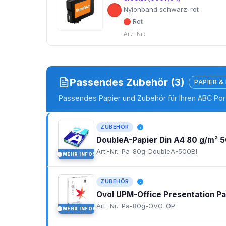
Nylonband schwarz-rot
Rot
Art.-Nr.:
Passendes Zubehör (3)
PAPIER &
Passendes Papier und Zubehör für Ihren ABC Por
ZUBEHÖR
DoubleA-Papier Din A4 80 g/m² 5
Art.-Nr.: Pa-80g-DoubleA-500Bl
MEHR INFOS
I
ZUBEHÖR
Ovol UPM-Office Presentation P
Art.-Nr.: Pa-80g-OVO-OP
MEHR INFOS
I