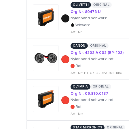
OLIVETTI
ORIGINAL
Org.Nr. 80473 U
Nylonband schwarz
Schwarz
Art.-Nr.:
CANON
ORIGINAL
Org.Nr. 4202 A 002 (EP-102)
Nylonband schwarz-rot
Rot
Art.-Nr.: PT-Ca-4202A002-bkO
OLYMPIA
ORIGINAL
Org.Nr. 06.810.0137
Nylonband schwarz-rot
Rot
Art.-Nr.:
STAR MICRONICS
ORIGINAL