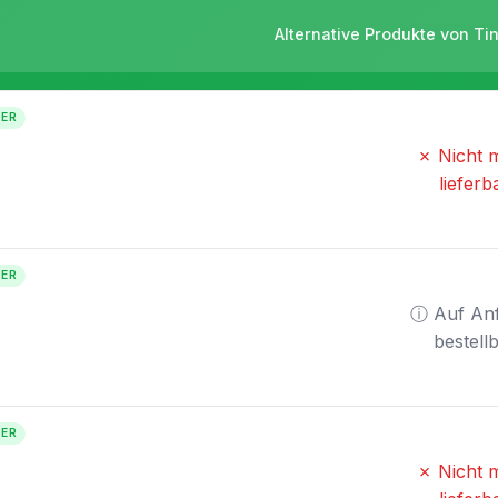
Alternative Produkte von Ti
TER
✗ Nicht 
lieferb
TER
ⓘ Auf An
bestell
TER
✗ Nicht 