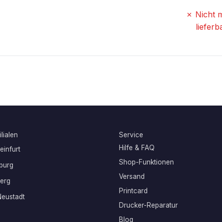
✗ Nicht 
lieferb
lialen
Service
Hilfe & FAQ
infurt
Shop-Funktionen
burg
Versand
erg
Printcard
eustadt
Drucker-Reparatur
Blog