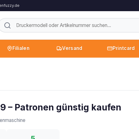
enfuzzy.de
Filialen
Versand
Printcard
 – Patronen günstig kaufen
enmaschine
5