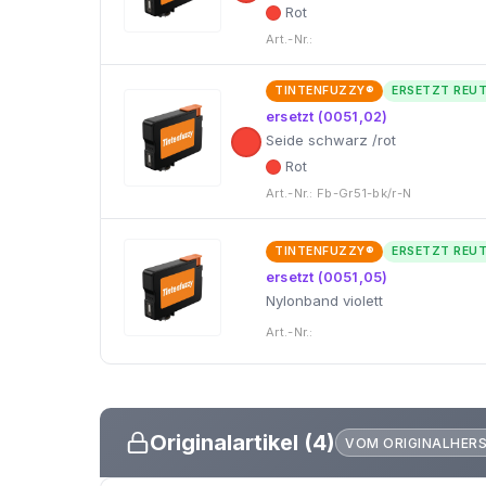
Rot
Art.-Nr.:
TINTENFUZZY®
ERSETZT REU
ersetzt (0051,02)
Seide schwarz /rot
Rot
Art.-Nr.: Fb-Gr51-bk/r-N
TINTENFUZZY®
ERSETZT REU
ersetzt (0051,05)
Nylonband violett
Art.-Nr.:
Originalartikel (4)
VOM ORIGINALHER