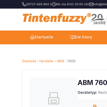
09721-499 894 0
Mo-Sa 8:00-20:00 Uhr
info@tint
Startseite
Die Story
Startseite
›
Hersteller
›
ABM
›
7609
ABM 7609
Gerätetyp:
Rech
9