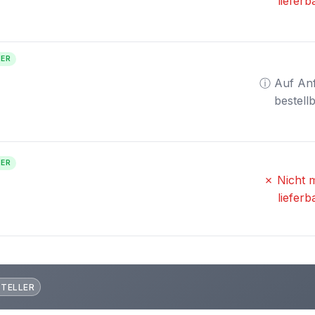
lieferb
TER
ⓘ Auf An
bestell
TER
✗ Nicht 
lieferb
STELLER