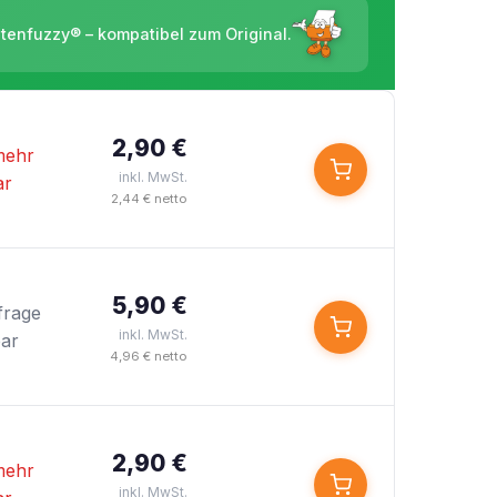
ntenfuzzy® – kompatibel zum Original.
2,90 €
mehr
inkl. MwSt.
ar
2,44 € netto
5,90 €
frage
inkl. MwSt.
bar
4,96 € netto
2,90 €
mehr
inkl. MwSt.