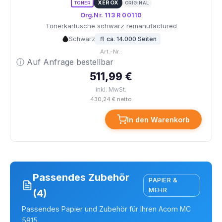
XEROX
TONER
ORIGINAL
Org.Nr. 113 R 00110
Tonerkartusche schwarz remanufactured
Schwarz
📄 ca. 14.000 Seiten
Art.-Nr.:
ⓘ Auf Anfrage bestellbar
511,99 €
inkl. MwSt.
430,24 € netto
In den Warenkorb
Passendes Zubehör
PAPIER &
MEHR
(4)
Passendes Papier und Zubehör für Ihren Acom MC
5815