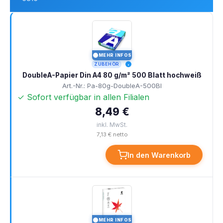
MEHR INFOS
I
ZUBEHÖR
DoubleA-Papier Din A4 80 g/m² 500 Blatt hochweiß
Art.-Nr.: Pa-80g-DoubleA-500Bl
✓ Sofort verfügbar in allen Filialen
8,49 €
inkl. MwSt.
7,13 € netto
In den Warenkorb
MEHR INFOS
I