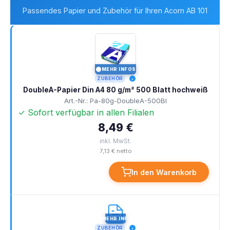
Passendes Papier und Zubehör für Ihren Acorn AB 101
MEHR INFOS
I
ZUBEHÖR
DoubleA-Papier Din A4 80 g/m² 500 Blatt hochweiß
Art.-Nr.: Pa-80g-DoubleA-500Bl
✓ Sofort verfügbar in allen Filialen
8,49 €
inkl. MwSt.
7,13 € netto
In den Warenkorb
MEHR INFOS
I
ZUBEHÖR