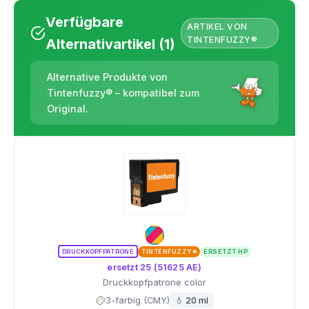
Verfügbare
ARTIKEL VON
TINTENFUZZY®
Alternativartikel (1)
Alternative Produkte von
Tintenfuzzy® – kompatibel zum
Original.
DRUCKKOPFPATRONE
TINTENFUZZY®
ERSETZT HP
ersetzt 25 (51625 AE)
Druckkopfpatrone color
3-farbig (CMY)
💧 20 ml