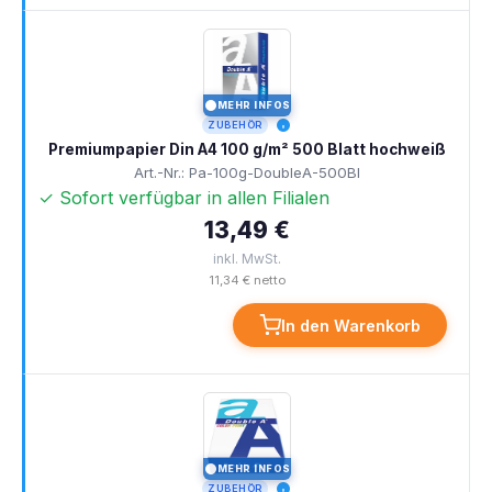
MEHR INFOS
I
ZUBEHÖR
Premiumpapier Din A4 100 g/m² 500 Blatt hochweiß
Art.-Nr.: Pa-100g-DoubleA-500Bl
✓ Sofort verfügbar in allen Filialen
13,49 €
inkl. MwSt.
11,34 € netto
In den Warenkorb
MEHR INFOS
I
ZUBEHÖR