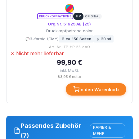
HP
DRUCKKOPFPATRONE
ORIGINAL
Org.Nr. 51625 AE (25)
Druckkopfpatrone color
3-farbig (CMY)
📄 ca. 150 Seiten
💧 20 ml
Art.-Nr.: TP-HP-25-coO
✗ Nicht mehr lieferbar
99,90 €
inkl. MwSt.
83,95 € netto
In den Warenkorb
Passendes Zubehör
PAPIER &
MEHR
(7)