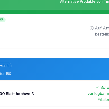
Alternative Produkte von Ti
TER
ⓘ Auf An
bestell
 MEHR
ter 180
✓ Sofo
verfügbar i
00 Blatt hochweiß
Filiale