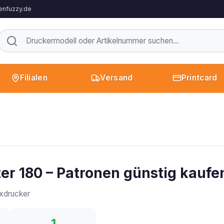
enfuzzy.de
Filialen
Versand
Printcard
r 180 – Patronen günstig kaufe
xdrucker
1