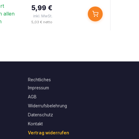
rt
5,99 €
n allen
inkl. MwSt.
n
5,03 € netto
Rechtliches
Impressum
AGB
Widerrufsbelehrung
Datenschutz
Kontakt
Vertrag widerrufen