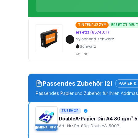
TINTENFUZZY®
ERSETZT REU
ersetzt (8574,01)
Nylonband schwarz
Schwarz
Art.-Nr.:
Passendes Zubehör (2)
PAPIER &
Passendes Papier und Zubehör für Ihren Addmas
ZUBEHÖR
DoubleA-Papier Din A4 80 g/m² 5
Art.-Nr.: Pa-80g-DoubleA-500Bl
MEHR INFOS
I