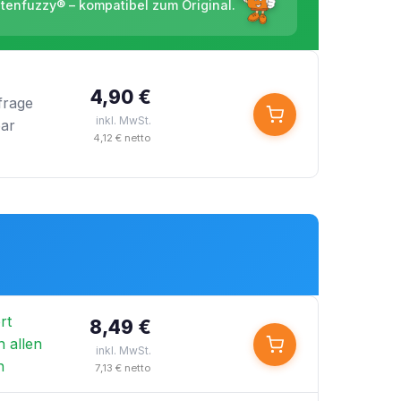
ntenfuzzy® – kompatibel zum Original.
4,90 €
frage
inkl. MwSt.
bar
4,12 € netto
rt
8,49 €
n allen
inkl. MwSt.
n
7,13 € netto