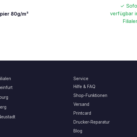
✓ Sofo
verfügbar i
apier 80g/m²
Filiale
lialen
Service
Hilfe & FAQ
infurt
Shop-Funktionen
burg
Versand
erg
Printcard
eustadt
Drucker-Reparatur
Blog