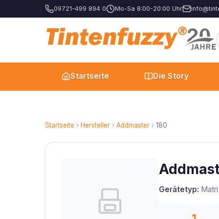
09721-499 894 0
Mo-Sa 8:00-20:00 Uhr
info@tint
Startseite
Die Story
Startseite
›
Hersteller
›
Addmaster
›
180
Addmaste
Gerätetyp:
Matri
1