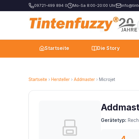
09721-499 894 0
Mo-Sa 8:00-20:00 Uhr
info@tint
Startseite
Die Story
Startseite
›
Hersteller
›
Addmaster
›
Microjet
Addmaste
Gerätetyp:
Rech
4