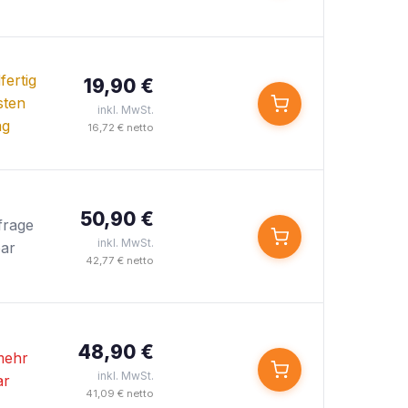
ertig
19,90 €
sten
inkl. MwSt.
ag
16,72 € netto
50,90 €
frage
inkl. MwSt.
bar
42,77 € netto
48,90 €
mehr
inkl. MwSt.
ar
41,09 € netto