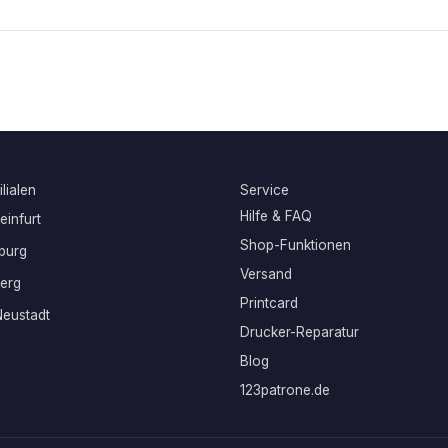
lialen
Service
Hilfe & FAQ
infurt
Shop-Funktionen
burg
Versand
erg
Printcard
eustadt
Drucker-Reparatur
Blog
123patrone.de