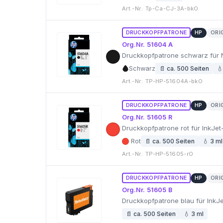
Art.-Nr.: Tp-Ca-CJ-3A-bkO
DRUCKKOPFPATRONE
HP
ORI
Org.Nr. 51604 A
Druckkopfpatrone schwarz für 
Schwarz
📄 ca. 500 Seiten
💧
Art.-Nr.: TP-HP-51604A-bkO
DRUCKKOPFPATRONE
HP
ORI
Org.Nr. 51605 R
Druckkopfpatrone rot für InkJet
Rot
📄 ca. 500 Seiten
💧 3 ml
Art.-Nr.: TP-HP-51605-rO
DRUCKKOPFPATRONE
HP
ORI
Org.Nr. 51605 B
Druckkopfpatrone blau für InkJe
📄 ca. 500 Seiten
💧 3 ml