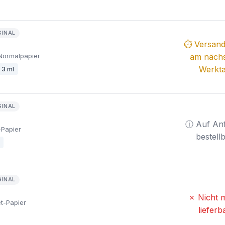
GINAL
⏱ Versandf
Normalpapier
am näch
Werkt
 3 ml
GINAL
ⓘ Auf An
-Papier
bestell
GINAL
✗ Nicht 
t-Papier
lieferb