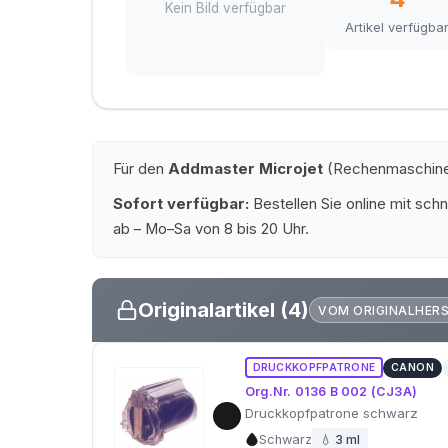
Kein Bild verfügbar
Artikel verfügba
Für den
Addmaster Microjet
(Rechenmaschine) 
Sofort verfügbar:
Bestellen Sie online mit schn
ab – Mo–Sa von 8 bis 20 Uhr.
Originalartikel (4)
VOM ORIGINALHER
DRUCKKOPFPATRONE
CANON
Org.Nr. 0136 B 002 (CJ3A)
Druckkopfpatrone schwarz
Schwarz
💧 3 ml