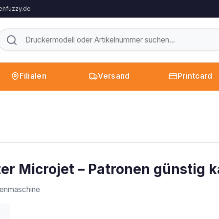
enfuzzy.de
Filialen
Versand
Printcard
r Microjet – Patronen günstig 
enmaschine