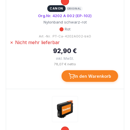
CANON
ORIGINAL
Org.Nr. 4202 A 002 (EP-102)
Nylonband schwarz-rot
Rot
Art.-Nr.: PT-Ca-4202A002-bkO
✗ Nicht mehr lieferbar
92,90 €
inkl. MwSt.
78,07 € netto
In den Warenkorb