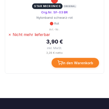
STAR MICRONICS
ORIGINAL
Org.Nr. SF-03 BR
Nylonband schwarz-rot
Rot
Art.-Nr.:
✗ Nicht mehr lieferbar
3,90 €
inkl. MwSt.
3,28 € netto
In den Warenkorb