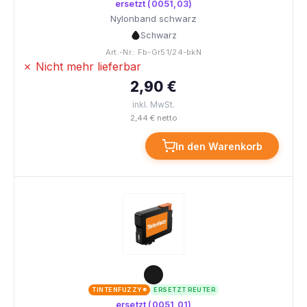
ersetzt (0051,03)
Nylonband schwarz
Schwarz
Art.-Nr.: Fb-Gr51/24-bkN
✗ Nicht mehr lieferbar
2,90 €
inkl. MwSt.
2,44 € netto
In den Warenkorb
TINTENFUZZY®
ERSETZT REUTER
ersetzt (0051,01)