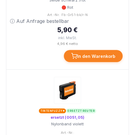
Seide schwarz /rot
Rot
Art.-Nr.: Fb-Gr51-bk/r-N
ⓘ Auf Anfrage bestellbar
5,90 €
inkl. MwSt.
4,96 € netto
In den Warenkorb
TINTENFUZZY®
ERSETZT REUTER
ersetzt (0051,05)
Nylonband violett
Art.-Nr.: