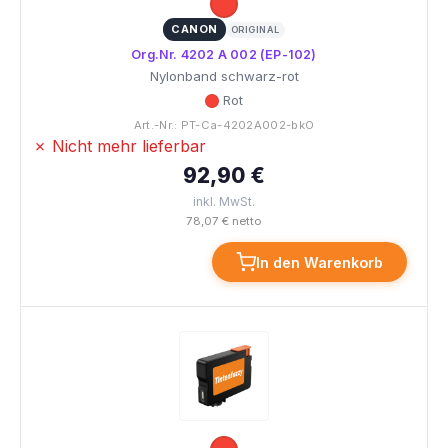
CANON
ORIGINAL
Org.Nr. 4202 A 002 (EP-102)
Nylonband schwarz-rot
Rot
Art.-Nr.: PT-Ca-4202A002-bkO
✗ Nicht mehr lieferbar
92,90 €
inkl. MwSt.
78,07 € netto
In den Warenkorb