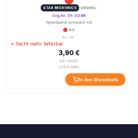
STAR MICRONICS
ORIGINAL
Org.Nr. SF-03 BR
Nylonband schwarz-rot
Rot
Art.-Nr.:
✗ Nicht mehr lieferbar
3,90 €
inkl. MwSt.
3,28 € netto
In den Warenkorb