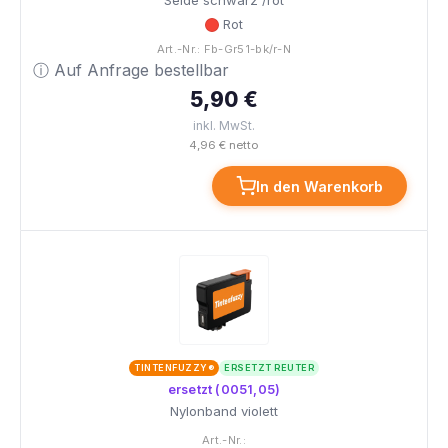
Seide schwarz /rot
Rot
Art.-Nr.: Fb-Gr51-bk/r-N
ⓘ Auf Anfrage bestellbar
5,90 €
inkl. MwSt.
4,96 € netto
In den Warenkorb
TINTENFUZZY®
ERSETZT REUTER
ersetzt (0051,05)
Nylonband violett
Art.-Nr.: