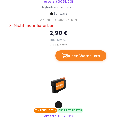
ersetzt (0051,03)
Nylonband schwarz
Schwarz
Art.-Nr.: Fb-Gr51/24-bkN
✗ Nicht mehr lieferbar
2,90 €
inkl. MwSt.
2,44 € netto
In den Warenkorb
TINTENFUZZY®
ERSETZT REUTER
ersetzt (0051,01)