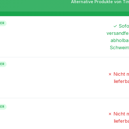
Alternative Produkte von Ti
TER
✓ Sofo
versandfer
abholbar
Schwein
TER
✗ Nicht 
lieferb
TER
✗ Nicht 
lieferb