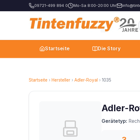
09721-499 894 0
Mo-Sa 8:00-20:00 Uhr
info@tint
Startseite
Die Story
Startseite
›
Hersteller
›
Adler-Royal
›
1035
Adler-Ro
Gerätetyp:
Rech
3