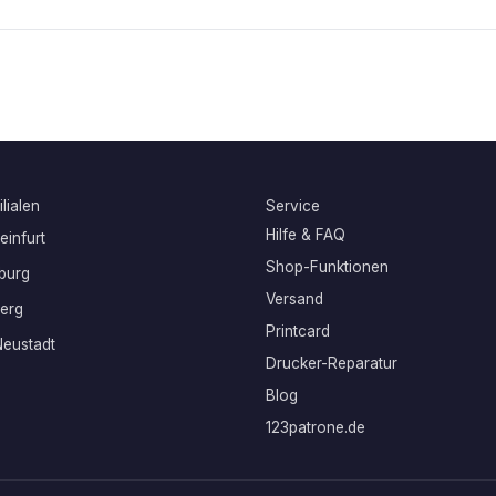
lialen
Service
Hilfe & FAQ
infurt
Shop-Funktionen
burg
Versand
erg
Printcard
eustadt
Drucker-Reparatur
Blog
123patrone.de