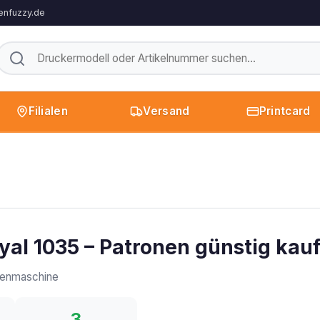
enfuzzy.de
Filialen
Versand
Printcard
yal 1035 – Patronen günstig kau
enmaschine
3