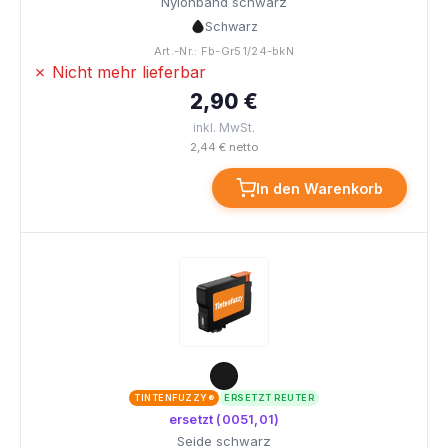
Nylonband schwarz
Schwarz
Art.-Nr.: Fb-Gr51/24-bkN
✗ Nicht mehr lieferbar
2,90 €
inkl. MwSt.
2,44 € netto
In den Warenkorb
TINTENFUZZY®
ERSETZT REUTER
ersetzt (0051,01)
Seide schwarz