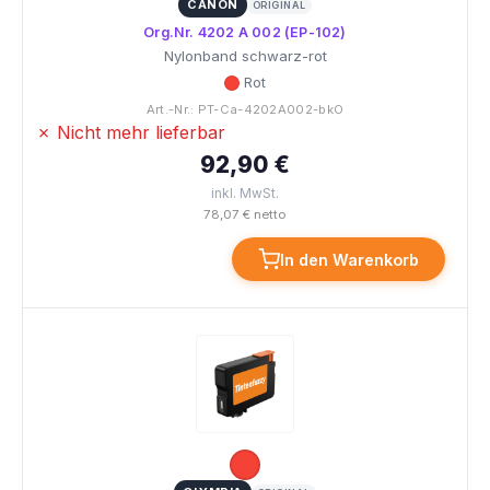
CANON
ORIGINAL
Org.Nr. 4202 A 002 (EP-102)
Nylonband schwarz-rot
Rot
Art.-Nr.: PT-Ca-4202A002-bkO
✗ Nicht mehr lieferbar
92,90 €
inkl. MwSt.
78,07 € netto
In den Warenkorb