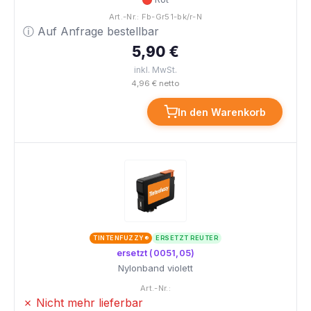
Art.-Nr.: Fb-Gr51-bk/r-N
ⓘ Auf Anfrage bestellbar
5,90 €
inkl. MwSt.
4,96 € netto
In den Warenkorb
TINTENFUZZY®
ERSETZT REUTER
ersetzt (0051,05)
Nylonband violett
Art.-Nr.:
✗ Nicht mehr lieferbar