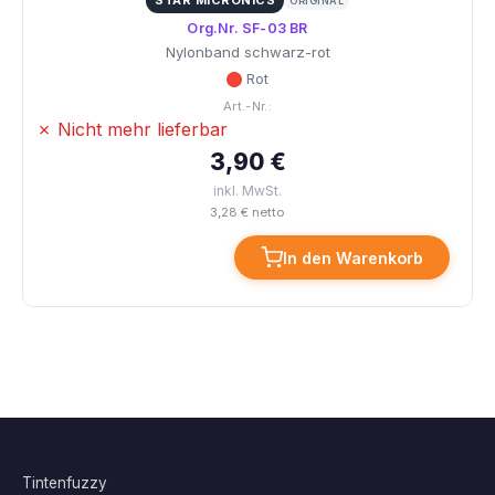
STAR MICRONICS
ORIGINAL
Org.Nr. SF-03 BR
Nylonband schwarz-rot
Rot
Art.-Nr.:
✗ Nicht mehr lieferbar
3,90 €
inkl. MwSt.
3,28 € netto
In den Warenkorb
Tintenfuzzy